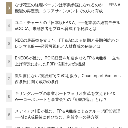
なぜ花王の経理パーソンは事業参謀になれるのか──FP＆A
3
機能の再定義、タフアサインメントでの人材育成
ユニ・チャームの「日本版FP＆A」──創業者の経営モデル
4
×OODA、未経験者をプロへ育成する秘訣とは
NECの最高益を支えた、FP＆Aによる短期と長期利益のジ
5
レンマ克服──経営可視化と人材育成の秘訣とは
ENEOSが挑む、ROIC経営を加速させるFP＆A組織──立ち
6
上げ背景にあったPBR1倍割れの危機感
教科書にない“実践知”がCVCを救う。Counterpart Ventures
7
西条氏に聞く成功の条件
キリングループの事業ポートフォリオ変革を支えるFP＆
8
A──コーポレートと事業会社の「戦略対話」とは？
メディアスHDが挑む、FP＆A組織によるグループ経営管理
9
──M＆A成長後に伸び悩む、利益率への処方箋