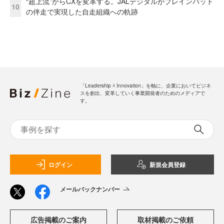
“超上流”からCXを変革する。JALデジタルがブレインパッド
10
の伴走で実現した自走組織への軌跡
「Leadership ☓ Innovation」を軸に、企業においてビジネ
スを創出、変革していく事業開発者のためのメディアで
す。
ログイン
新規会員登録
メールバックナンバー
広告掲載のご案内
取材掲載のご依頼