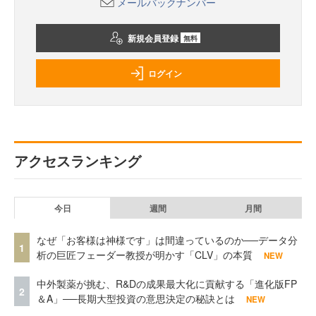
メールバックナンバー
新規会員登録
無料
ログイン
アクセスランキング
今日
週間
月間
なぜ「お客様は神様です」は間違っているのか──データ分
1
析の巨匠フェーダー教授が明かす「CLV」の本質
NEW
中外製薬が挑む、R&Dの成果最大化に貢献する「進化版FP
2
＆A」──長期大型投資の意思決定の秘訣とは
NEW