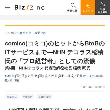
新規
事例を探す
ログイン
会員登録
ニッポンの経営企画・事業企画
comico(コミコ)のヒットからBtoBの
ITサービスまで―NHN テコラス稲積
氏の「プロ経営者」としての流儀
第6回：NHNテコラス 代表取締役社長 稲積 憲 氏
稲積 憲
[語り手] /
岩田 徹
[聞] /
渡邉 悠太
[取材・構成] /
栗原 茂（Biz/Zine編
集部）
[編]
2016/02/18 08:00
事業開発
企業戦略
プロ経営者
1,200万DLを突破した漫画アプリ「comico(コミコ)」を手が