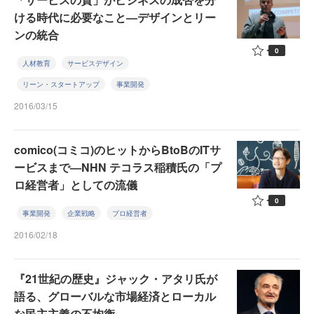
ける時代に必要なこと―デザインとリー
ンの統合
0
人材教育
サービスデザイン
リーン・スタートアップ
事業開発
2016/03/15
comico(コミコ)のヒットからBtoBのITサ
ービスまで―NHN テコラス稲積氏の「プ
ロ経営者」としての流儀
0
事業開発
企業戦略
プロ経営者
2016/02/18
『21世紀の歴史』ジャック・アタリ氏が
語る、グローバルな市場経済とローカル
な民主主義の不均衡