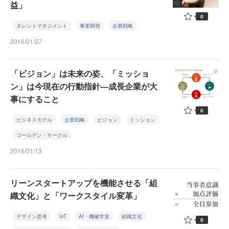
益」
0
タレントマネジメント
事業開発
企業戦略
2016/01/27
「ビジョン」は未来の姿、「ミッショ
ン」は今現在の行動指針―成長企業が大
事にすること
0
ビジネスモデル
企業戦略
ビジョン
ミッション
ゴールデン・サークル
2016/01/13
リーンスタートアップを機能させる「組
織文化」と「ワークスタイル変革」
デザイン思考
IoT
AI・機械学習
組織文化
0