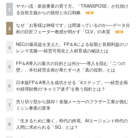
ヤマハ流・新規事業の育て方。「TRANSPOSE」が仕掛け
2
る自前主義からの脱却と出口戦略
NEW
なぜ「お客様は神様です」は間違っているのか──データ分
3
析の巨匠フェーダー教授が明かす「CLV」の本質
NEW
NECの最高益を支えた、FP＆Aによる短期と長期利益のジ
4
レンマ克服──経営可視化と人材育成の秘訣とは
FP＆A導入の最大の目的とは何か──導入を阻む「二つの
5
壁」、本社経営企画が果たすべき「真の役割」とは
日本版FP＆A導入を成功させる「6ステップ」──経営企画
6
や経理財務の“キャリア迷子”を救う指針とは？
売り切り型から脱却！老舗メーカーのブラザー工業が挑む
7
ミシン事業の変革
「生きるために働く」時代の終焉。AIエージェント時代の
8
人間に求められる「SQ」とは？