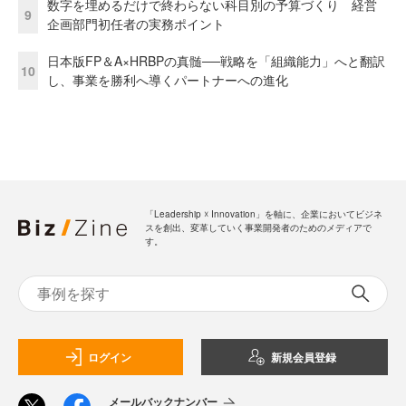
数字を埋めるだけで終わらない科目別の予算づくり 経営
9
企画部門初任者の実務ポイント
日本版FP＆A×HRBPの真髄──戦略を「組織能力」へと翻訳
10
し、事業を勝利へ導くパートナーへの進化
「Leadership ☓ Innovation」を軸に、企業においてビジネ
スを創出、変革していく事業開発者のためのメディアで
す。
ログイン
新規会員登録
メールバックナンバー