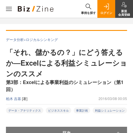
新規
事例を探す
ログイン
会員登録
データ分析×ロジカルシンキング
「それ、儲かるの？」にどう答える
か―Excelによる利益シミュレーショ
ンのススメ
第3部：Excelによる事業利益のシミュレーション（第1
回）
柏木 吉基
[著]
2016/03/08 00:05
データ・アナリティクス
ビジネススキル
事業計画
利益シミュレーション
目次