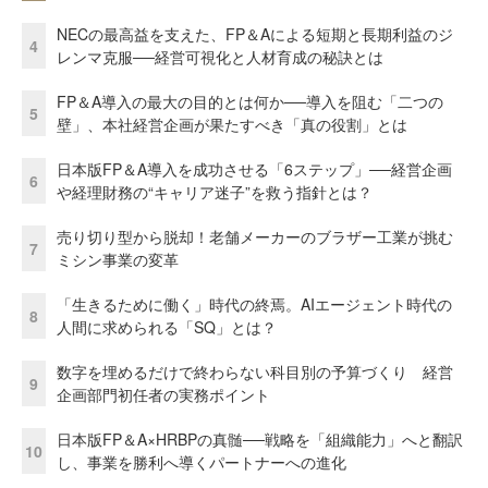
NECの最高益を支えた、FP＆Aによる短期と長期利益のジ
4
レンマ克服──経営可視化と人材育成の秘訣とは
FP＆A導入の最大の目的とは何か──導入を阻む「二つの
5
壁」、本社経営企画が果たすべき「真の役割」とは
日本版FP＆A導入を成功させる「6ステップ」──経営企画
6
や経理財務の“キャリア迷子”を救う指針とは？
売り切り型から脱却！老舗メーカーのブラザー工業が挑む
7
ミシン事業の変革
「生きるために働く」時代の終焉。AIエージェント時代の
8
人間に求められる「SQ」とは？
数字を埋めるだけで終わらない科目別の予算づくり 経営
9
企画部門初任者の実務ポイント
日本版FP＆A×HRBPの真髄──戦略を「組織能力」へと翻訳
10
し、事業を勝利へ導くパートナーへの進化