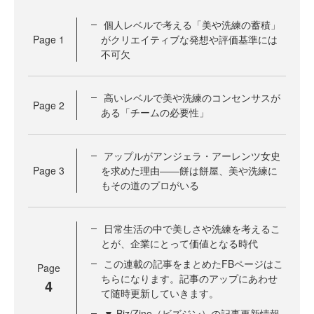
個人レベルで考える「美や洗練の蓄積」
Page
1
がクリエイティブな発想や評価基準には
不可欠
高いレベルで美や洗練のコンセンサスが
Page
2
ある「チームの必要性」
アップルがアンジェラ・アーレンツ女史
Page
3
を求めた理由――餅は餅屋、美や洗練に
もその道のプロがいる
日常生活の中で美しさや洗練を考えるこ
とが、企業にとって価値となる時代
この連載の記事をまとめたFBページはこ
Page
ちらになります。記事のアップにあわせ
4
て随時更新していきます。
▼ Biz/Zine（ビズジン）の記事更新情報