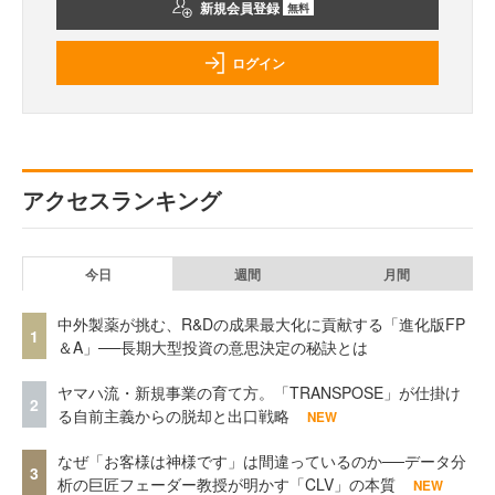
新規会員登録
無料
ログイン
アクセスランキング
今日
週間
月間
中外製薬が挑む、R&Dの成果最大化に貢献する「進化版FP
1
＆A」──長期大型投資の意思決定の秘訣とは
ヤマハ流・新規事業の育て方。「TRANSPOSE」が仕掛け
2
る自前主義からの脱却と出口戦略
NEW
なぜ「お客様は神様です」は間違っているのか──データ分
3
析の巨匠フェーダー教授が明かす「CLV」の本質
NEW