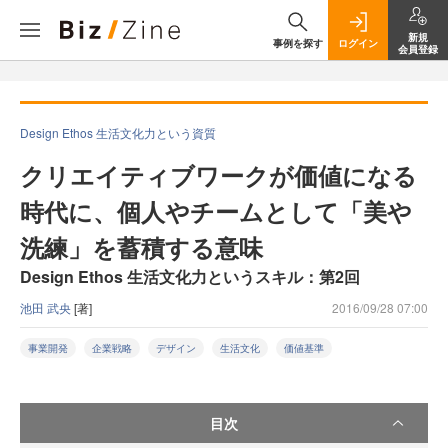
新規
事例を探す
ログイン
会員登録
Design Ethos 生活文化力という資質
クリエイティブワークが価値になる
時代に、個人やチームとして「美や
洗練」を蓄積する意味
Design Ethos 生活文化力というスキル：第2回
池田 武央
[著]
2016/09/28 07:00
事業開発
企業戦略
デザイン
生活文化
価値基準
目次