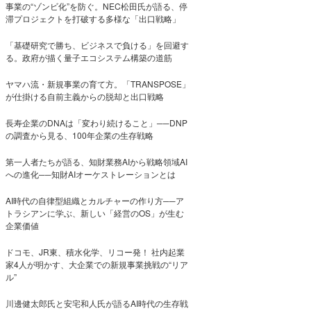
事業の“ゾンビ化”を防ぐ。NEC松田氏が語る、停
滞プロジェクトを打破する多様な「出口戦略」
「基礎研究で勝ち、ビジネスで負ける」を回避す
る。政府が描く量子エコシステム構築の道筋
ヤマハ流・新規事業の育て方。「TRANSPOSE」
が仕掛ける自前主義からの脱却と出口戦略
長寿企業のDNAは「変わり続けること」──DNP
の調査から見る、100年企業の生存戦略
第一人者たちが語る、知財業務AIから戦略領域AI
への進化──知財AIオーケストレーションとは
AI時代の自律型組織とカルチャーの作り方──ア
トラシアンに学ぶ、新しい「経営のOS」が生む
企業価値
ドコモ、JR東、積水化学、リコー発！ 社内起業
家4人が明かす、大企業での新規事業挑戦の“リア
ル”
川邊健太郎氏と安宅和人氏が語るAI時代の生存戦