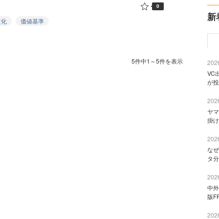
0
新
文化
価値基準
5件中1～5件を表示
2026
VC
が投
2026
ヤマ
掛け
2026
なぜ
タ分
2026
中外
版F
2026