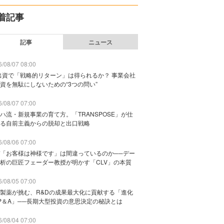
着記事
記事
ニュース
/08/07 08:00
出資で「戦略的リターン」は得られるか？ 事業会社
資を無駄にしないための“3つの問い”
/08/07 07:00
ハ流・新規事業の育て方。「TRANSPOSE」が仕
る自前主義からの脱却と出口戦略
/08/06 07:00
「お客様は神様です」は間違っているのか──デー
析の巨匠フェーダー教授が明かす「CLV」の本質
/08/05 07:00
製薬が挑む、R&Dの成果最大化に貢献する「進化
P＆A」──長期大型投資の意思決定の秘訣とは
/08/04 07:00