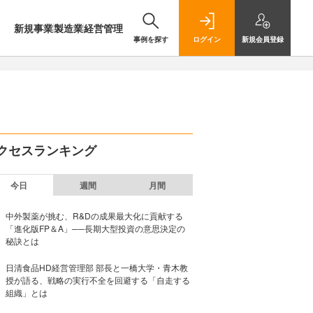
新規事業
製造業
経営管理
事例を探す
ログイン
新規
会員登録
クセスランキング
今日
週間
月間
中外製薬が挑む、R&Dの成果最大化に貢献する
「進化版FP＆A」──長期大型投資の意思決定の
秘訣とは
日清食品HD経営管理部 部長と一橋大学・青木教
授が語る、戦略の実行不全を回避する「自走する
組織」とは