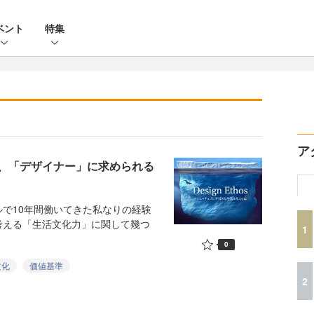
ベント
特集
ア
、「デザイナー」に求められる
で10年間働いてきた私なりの経験
考える「生活文化力」に関して幾つ
1
0
文化
価値基準
2