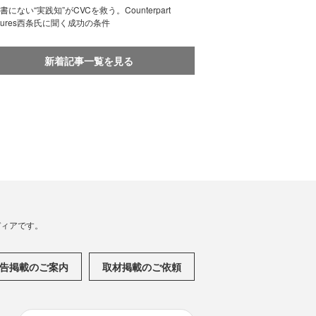
書にない“実践知”がCVCを救う。Counterpart
ntures西条氏に聞く成功の条件
新着記事一覧を見る
メディアです。
告掲載のご案内
取材掲載のご依頼