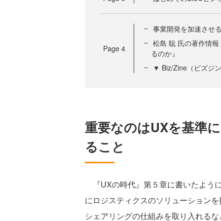
事業開発を加速させ
松島 聡 氏の著作情報
Page
4
るのか』
▼ Biz/Zine（ビ
重要なのはUXを基準
ること
『UXの時代』第５章に書いたように
にロジスティクスのソリューションを提
シェアリングの仕組みを取り入れるな