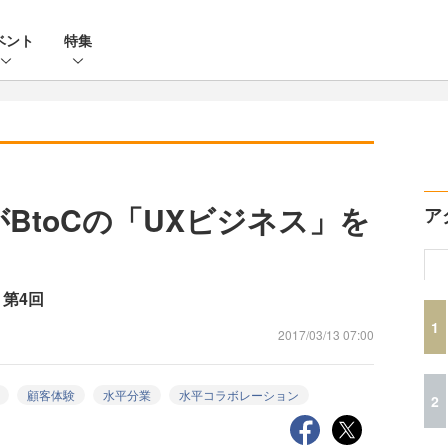
ベント
特集
がBtoCの「UXビジネス」を
ア
第4回
1
2017/03/13 07:00
顧客体験
水平分業
水平コラボレーション
2