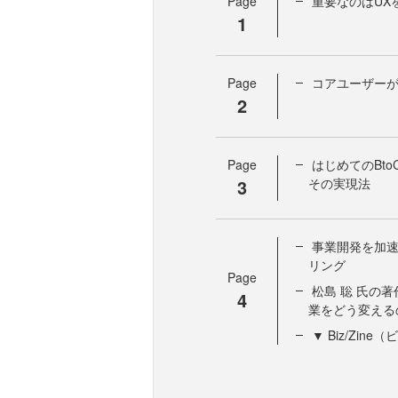
Page
重要なのはUX
1
Page
コアユーザーが
2
Page
はじめてのBt
3
その実現法
事業開発を加
リング
Page
松島 聡 氏の著
4
業をどう変える
▼ Biz/Zi