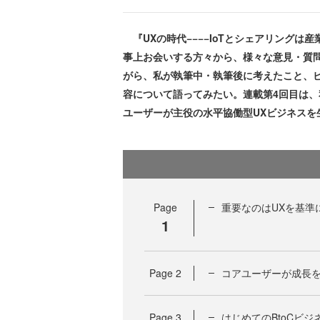
『UXの時代−−−−IoTとシェアリング
事上お会いする方々から、様々な意見・質
がら、私が執筆中・執筆後に考えたこと、
容について語ってみたい。連載第4回目は
ユーザーが主役の水平協働型UXビジネスを
Page
重要なのはUXを基準
1
Page
2
コアユーザーが成長を
Page
3
はじめてのBtoCビ