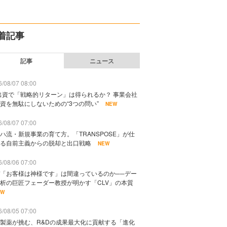
着記事
記事
ニュース
/08/07 08:00
出資で「戦略的リターン」は得られるか？ 事業会社
資を無駄にしないための“3つの問い”
NEW
/08/07 07:00
ハ流・新規事業の育て方。「TRANSPOSE」が仕
る自前主義からの脱却と出口戦略
NEW
/08/06 07:00
「お客様は神様です」は間違っているのか──デー
析の巨匠フェーダー教授が明かす「CLV」の本質
EW
/08/05 07:00
製薬が挑む、R&Dの成果最大化に貢献する「進化