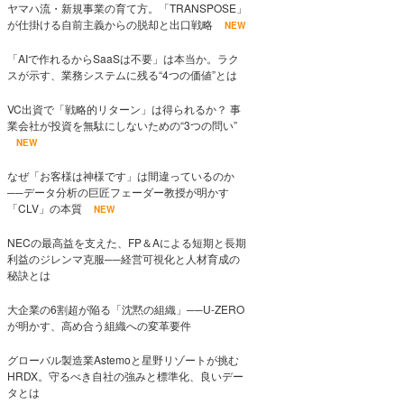
ヤマハ流・新規事業の育て方。「TRANSPOSE」
が仕掛ける自前主義からの脱却と出口戦略
NEW
「AIで作れるからSaaSは不要」は本当か。ラク
スが示す、業務システムに残る“4つの価値”とは
VC出資で「戦略的リターン」は得られるか？ 事
業会社が投資を無駄にしないための“3つの問い”
NEW
なぜ「お客様は神様です」は間違っているのか
──データ分析の巨匠フェーダー教授が明かす
「CLV」の本質
NEW
NECの最高益を支えた、FP＆Aによる短期と長期
利益のジレンマ克服──経営可視化と人材育成の
秘訣とは
大企業の6割超が陥る「沈黙の組織」──U-ZERO
が明かす、高め合う組織への変革要件
グローバル製造業Astemoと星野リゾートが挑む
HRDX。守るべき自社の強みと標準化、良いデー
タとは