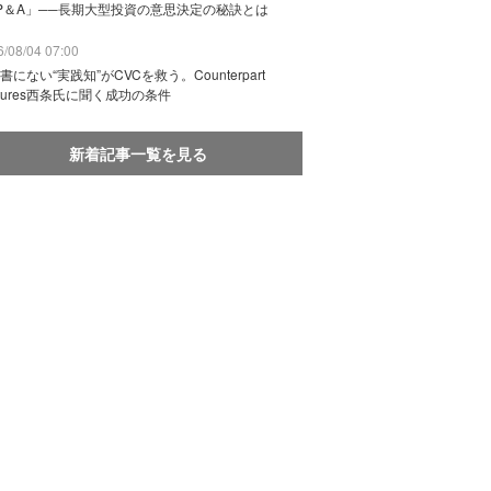
P＆A」──長期大型投資の意思決定の秘訣とは
/08/04 07:00
書にない“実践知”がCVCを救う。Counterpart
ntures西条氏に聞く成功の条件
新着記事一覧を見る