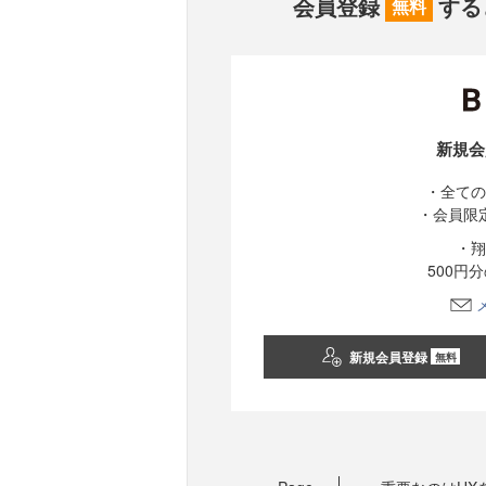
会員登録
する
無料
新規会
・全ての
・会員限
・翔
500円
新規会員登録
無料