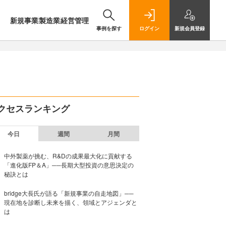
新規事業
製造業
経営管理
事例を探す
ログイン
新規
会員登録
クセスランキング
今日
週間
月間
中外製薬が挑む、R&Dの成果最大化に貢献する
「進化版FP＆A」──長期大型投資の意思決定の
秘訣とは
bridge大長氏が語る「新規事業の自走地図」──
現在地を診断し未来を描く、領域とアジェンダと
は