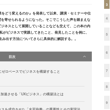
3
は産業をどう変えるのか』を発表して以来、講演・セミナーや仕
4
問を寄せられるようになった。そこでこうした声を踏まえな
ビジネスとして展開していることなども交えて、この本の内
、私がビジネスで実践してきたこと、発見したことを例に、
5
生み出す方法についてさらに具体的に解説する。。
6
目次
7
にゼロベースでビジネスを構築すること
8
加速させる「UXビジネス」の構築法とは
9
ジネスを成功させた「水平協働」の重要性とその実現法