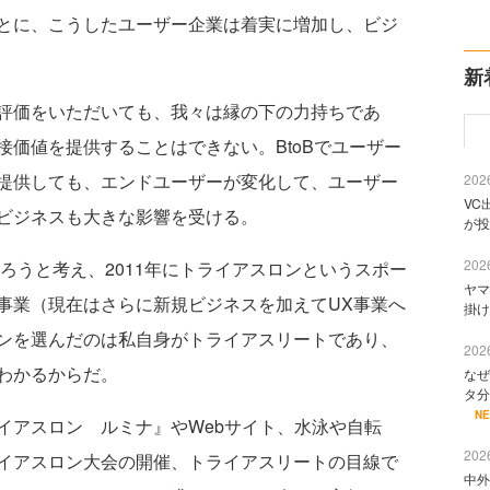
とに、こうしたユーザー企業は着実に増加し、ビジ
新
評価をいただいても、我々は縁の下の力持ちであ
価値を提供することはできない。BtoBでユーザー
提供しても、エンドユーザーが変化して、ユーザー
2026
VC
ビジネスも大きな影響を受ける。
が投
2026
ろうと考え、2011年にトライアスロンというスポー
ヤマ
事業（現在はさらに新規ビジネスを加えてUX事業へ
掛け
ンを選んだのは私自身がトライアスリートであり、
2026
わかるからだ。
なぜ
タ分
N
アスロン ルミナ』やWebサイト、水泳や自転
2026
イアスロン大会の開催、トライアスリートの目線で
中外