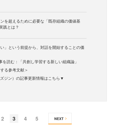
インを超えるために必要な「既存組織の価値基
実践とは？
ない」という前提から、対話を開始することの価
事を読む：「共創し学習する新しい組織論」
連する参考文献＞
ne（ビズジン）の記事更新情報はこちら▼
2
3
4
5
NEXT