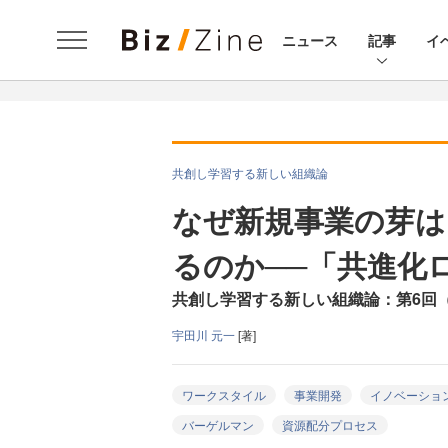
ニュース
記事
イ
共創し学習する新しい組織論
なぜ新規事業の芽は
るのか──「共進化
共創し学習する新しい組織論：第6回
宇田川 元一
[著]
ワークスタイル
事業開発
イノベーショ
バーゲルマン
資源配分プロセス