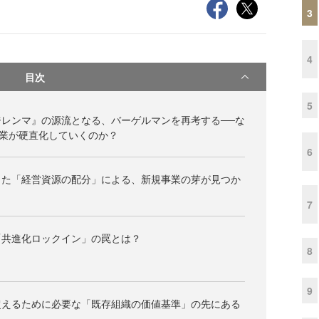
3
4
目次
5
レンマ』の源流となる、バーゲルマンを再考する──な
業が硬直化していくのか？
6
した「経営資源の配分」による、新規事業の芽が見つか
7
「共進化ロックイン」の罠とは？
8
9
超えるために必要な「既存組織の価値基準」の先にある