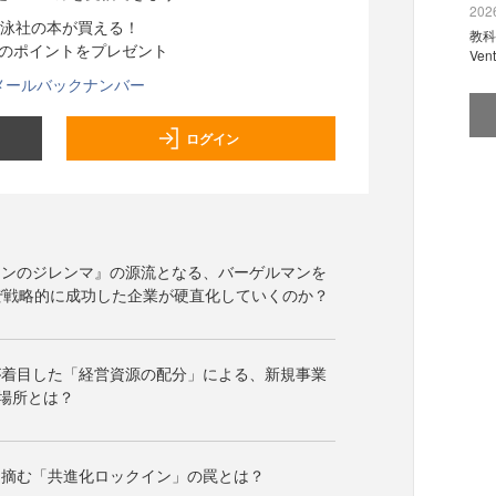
2026
泳社の本が買える！
教科
分のポイントをプレゼント
Ve
メールバックナンバー
ログイン
ョンのジレンマ』の源流となる、バーゲルマンを
ぜ戦略的に成功した企業が硬直化していくのか？
が着目した「経営資源の配分」による、新規事業
場所とは？
を摘む「共進化ロックイン」の罠とは？