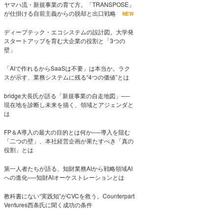
ヤマハ流・新規事業の育て方。「TRANSPOSE」
が仕掛ける自前主義からの脱却と出口戦略
NEW
ディープテック・エコシステムの設計図。大学発
スタートアップを育む大企業の役割と「3つの
壁」
「AIで作れるからSaaSは不要」は本当か。ラク
スが示す、業務システムに残る“4つの価値”とは
bridge大長氏が語る「新規事業の自走地図」──
現在地を診断し未来を描く、領域とアジェンダと
は
FP＆A導入の最大の目的とは何か──導入を阻む
「二つの壁」、本社経営企画が果たすべき「真の
役割」とは
第一人者たちが語る、知財業務AIから戦略領域AI
への進化──知財AIオーケストレーションとは
教科書にない“実践知”がCVCを救う。Counterpart
Ventures西条氏に聞く成功の条件