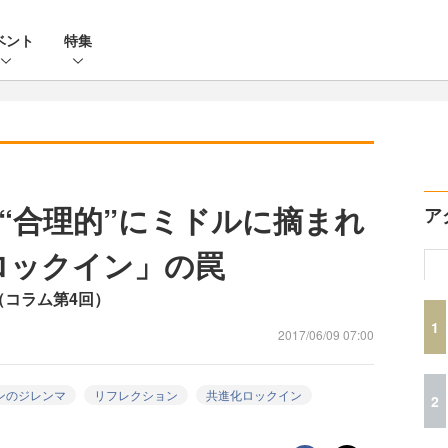
ベント
特集
“合理的”にミドルに摘まれ
ア
ロックイン」の罠
（コラム第4回）
1
2017/06/09 07:00
ンのジレンマ
リフレクション
共進化ロックイン
2