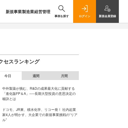
新規事業
製造業
経営管理
事例を探す
ログイン
新規
会員登録
クセスランキング
今日
週間
月間
中外製薬が挑む、R&Dの成果最大化に貢献する
「進化版FP＆A」──長期大型投資の意思決定の
秘訣とは
ドコモ、JR東、積水化学、リコー発！ 社内起業
家4人が明かす、大企業での新規事業挑戦の“リア
ル”