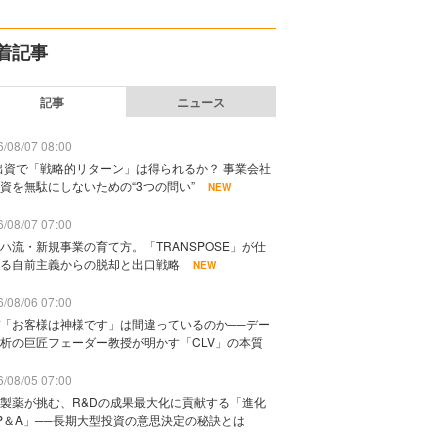
着記事
記事
ニュース
/08/07 08:00
出資で「戦略的リターン」は得られるか？ 事業会社
資を無駄にしないための“3つの問い”
NEW
/08/07 07:00
ハ流・新規事業の育て方。「TRANSPOSE」が仕
る自前主義からの脱却と出口戦略
NEW
/08/06 07:00
「お客様は神様です」は間違っているのか──デー
析の巨匠フェーダー教授が明かす「CLV」の本質
/08/05 07:00
製薬が挑む、R&Dの成果最大化に貢献する「進化
P＆A」──長期大型投資の意思決定の秘訣とは