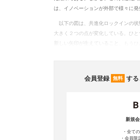
は、イノベーションが外部で様々に発
以下の図は、共進化ロックインの状
大きく２つの点が変化している。ひと
新しい矢印が生えていること
、もうひ
会員登録
する
無料
新規会
・全ての
・会員限