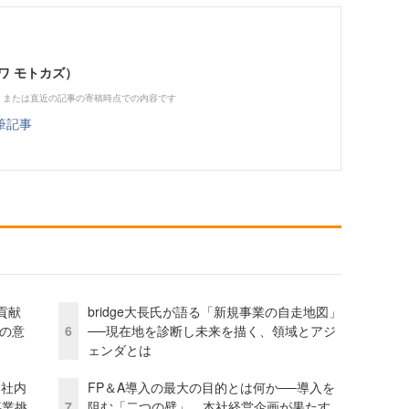
ワ モトカズ）
、または直近の記事の寄稿時点での内容です
筆記事
貢献
bridge大長氏が語る「新規事業の自走地図」
資の意
6
──現在地を診断し未来を描く、領域とアジ
ェンダとは
 社内
FP＆A導入の最大の目的とは何か──導入を
事業挑
7
阻む「二つの壁」、本社経営企画が果たす