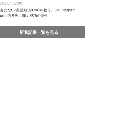
/08/04 07:00
書にない“実践知”がCVCを救う。Counterpart
ntures西条氏に聞く成功の条件
新着記事一覧を見る