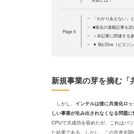
「わかりあえない」
■過去の連載記事を読
Page
5
＜本記事に関連する
▼ Biz/Zine（ビ
新規事業の芽を摘む「
しかし、
インテルは後に共進化ロッ
しい事業が生み出されなくなる問題に
CPUで大成功を収めたが、これはパ
た結果である。しかし、この共進化関