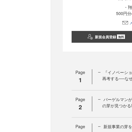
・翔
500円
新規会員登録
無料
Page
『イノベーシ
1
再考する──な
Page
バーゲルマン
2
の芽が見つかる
Page
新規事業の芽