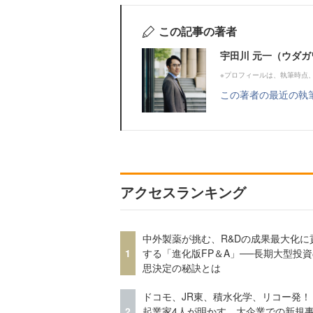
この記事の著者
宇田川 元一（ウダガ
※プロフィールは、執筆時点
この著者の最近の執
アクセスランキング
中外製薬が挑む、R&Dの成果最大化に
1
する「進化版FP＆A」──長期大型投
思決定の秘訣とは
ドコモ、JR東、積水化学、リコー発！
2
起業家4人が明かす、大企業での新規