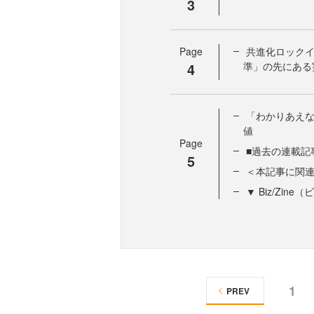
3
Page
共進化ロック
4
準」の先にある
「わかりあえ
値
Page
■過去の連載記
5
＜本記事に関
▼ Biz/Zi
1
PREV