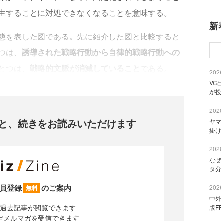
生することに対処できなくなることを意味する。
新
態を表した図である。先に紹介した図と比較すると
つは、
誘導された戦略行動から自律的戦略行動への
とつは、
戦略的文脈が消滅していること
である。
2026
VC
が投
2026
と、
続きをお読みいただけます
ヤマ
掛け
2026
なぜ
タ分
員登録
のご案内
2026
無料
中外
過去記事が閲覧できます
版F
定メルマガを受信できます