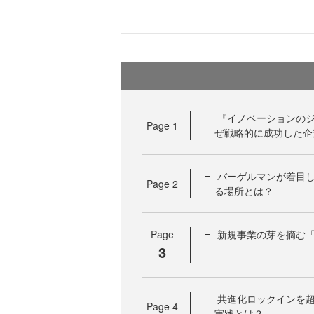
『イノベーションのジ
Page
1
ぜ戦略的に成功した企
バーゲルマンが着目
Page
2
る場所とは？
Page
新規事業の芽を摘む
3
共進化ロックインを
Page
4
実践とは？