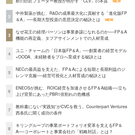
析の巨匠フェーダー教授が明かす「CLV」の本質
NEW
中外製薬が挑む、R&Dの成果最大化に貢献する「進化版FP
2
＆A」──長期大型投資の意思決定の秘訣とは
NEW
なぜ花王の経理パーソンは事業参謀になれるのか──FP＆A
3
機能の再定義、タフアサインメントでの人材育成
ユニ・チャームの「日本版FP＆A」──創業者の経営モデル
4
×OODA、未経験者をプロへ育成する秘訣とは
NECの最高益を支えた、FP＆Aによる短期と長期利益のジ
5
レンマ克服──経営可視化と人材育成の秘訣とは
ENEOSが挑む、ROIC経営を加速させるFP＆A組織──立ち
6
上げ背景にあったPBR1倍割れの危機感
教科書にない“実践知”がCVCを救う。Counterpart Ventures
7
西条氏に聞く成功の条件
キリングループの事業ポートフォリオ変革を支えるFP＆
8
A──コーポレートと事業会社の「戦略対話」とは？