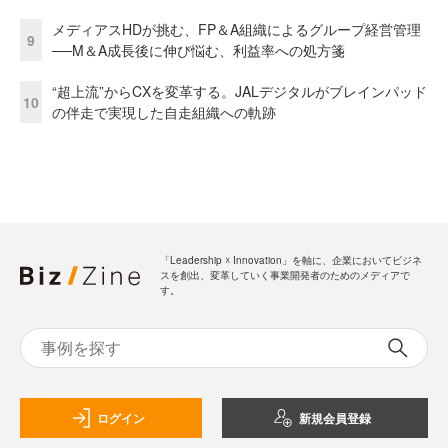
メディアスHDが挑む、FP＆A組織によるグループ経営管理
9
──M＆A成長後に伸び悩む、利益率への処方箋
“超上流”からCXを変革する。JALデジタルがブレインパッド
10
の伴走で実現した自走組織への軌跡
「Leadership ☓ Innovation」を軸に、企業においてビジネ
スを創出、変革していく事業開発者のためのメディアで
す。
ログイン
新規会員登録