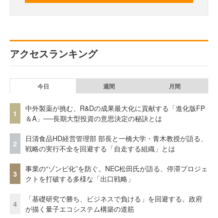
アクセスランキング
今日
週間
月間
中外製薬が挑む、R&Dの成果最大化に貢献する「進化版FP
1
＆A」──長期大型投資の意思決定の秘訣とは
日清食品HD経営管理部 部長と一橋大学・青木教授が語る、
2
戦略の実行不全を回避する「自走する組織」とは
事業の“ゾンビ化”を防ぐ。NEC松田氏が語る、停滞プロジェ
3
クトを打破する多様な「出口戦略」
「基礎研究で勝ち、ビジネスで負ける」を回避する。政府
4
が描く量子エコシステム構築の道筋