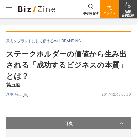
新規
事例を探す
ログイン
会員登録
意志をブランドにして伝えるArchBRANDING
ステークホルダーの価値から生み出
される「成功するビジネスの本質」
とは？
第五回
萩本 順三
[著]
2017/12/05 08:00
目次