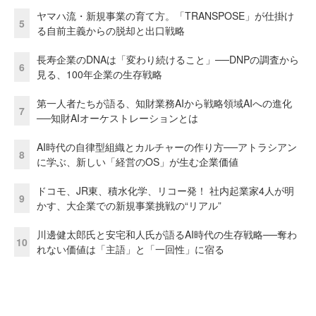
ヤマハ流・新規事業の育て方。「TRANSPOSE」が仕掛け
5
る自前主義からの脱却と出口戦略
長寿企業のDNAは「変わり続けること」──DNPの調査から
6
見る、100年企業の生存戦略
第一人者たちが語る、知財業務AIから戦略領域AIへの進化
7
──知財AIオーケストレーションとは
AI時代の自律型組織とカルチャーの作り方──アトラシアン
8
に学ぶ、新しい「経営のOS」が生む企業価値
ドコモ、JR東、積水化学、リコー発！ 社内起業家4人が明
9
かす、大企業での新規事業挑戦の“リアル”
川邊健太郎氏と安宅和人氏が語るAI時代の生存戦略──奪わ
10
れない価値は「主語」と「一回性」に宿る