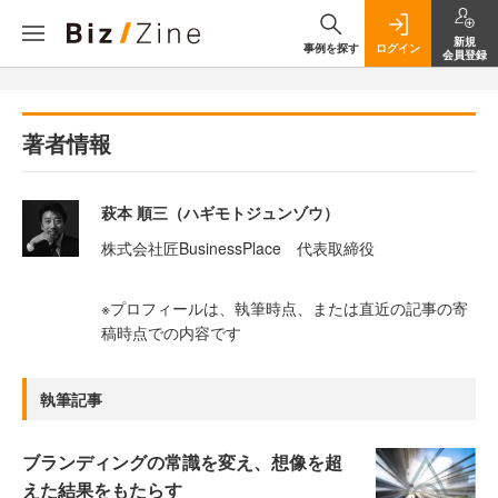
新規
事例を探す
ログイン
会員登録
著者情報
萩本 順三（ハギモトジュンゾウ）
株式会社匠BusinessPlace 代表取締役
※プロフィールは、執筆時点、または直近の記事の寄
稿時点での内容です
執筆記事
ブランディングの常識を変え、想像を超
えた結果をもたらす