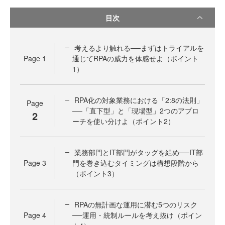
目次
考えるより触れる──まずはトライアルを
Page
1
通じてRPAの威力を体感せよ（ポイント
1）
RPA化の対象業務における「2:8の法則」
Page
──「直下型」と「現場型」2つのアプロ
2
ーチを使い分けよ（ポイント2）
業務部門とIT部門がタッグを組め──IT部
Page
3
門を巻き込むタイミングは構想段階から
（ポイント3）
RPAの無計画な運用に潜む5つのリスク
Page
4
──運用・統制ルールを考え抜け（ポイン