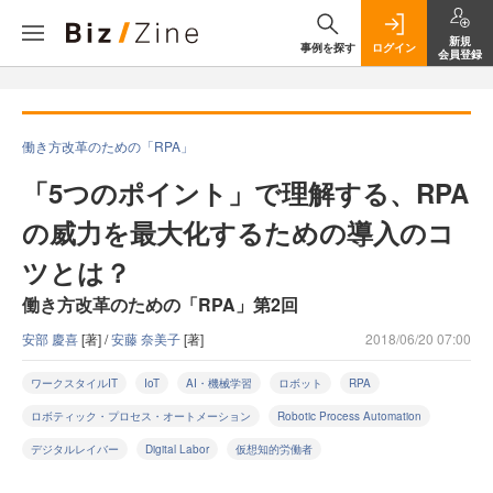
新規
事例を探す
ログイン
会員登録
働き方改革のための「RPA」
「5つのポイント」で理解する、RPA
の威力を最大化するための導入のコ
ツとは？
働き方改革のための「RPA」第2回
安部 慶喜
[著] /
安藤 奈美子
[著]
2018/06/20 07:00
ワークスタイルIT
IoT
AI・機械学習
ロボット
RPA
ロボティック・プロセス・オートメーション
Robotic Process Automation
デジタルレイバー
Digital Labor
仮想知的労働者