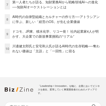
第一人者たちが語る、知財業務AIから戦略領域AIへの進化
7
──知財AIオーケストレーションとは
AI時代の自律型組織とカルチャーの作り方──アトラシアン
8
に学ぶ、新しい「経営のOS」が生む企業価値
ドコモ、JR東、積水化学、リコー発！ 社内起業家4人が明
9
かす、大企業での新規事業挑戦の“リアル”
川邊健太郎氏と安宅和人氏が語るAI時代の生存戦略──奪わ
10
れない価値は「主語」と「一回性」に宿る
「Leadership ☓ Innovation」を軸に、企業においてビジネ
スを創出、変革していく事業開発者のためのメディアで
す。