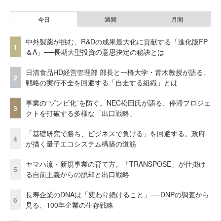
今日
週間
月間
中外製薬が挑む、R&Dの成果最大化に貢献する「進化版FP
1
＆A」──長期大型投資の意思決定の秘訣とは
日清食品HD経営管理部 部長と一橋大学・青木教授が語る、
2
戦略の実行不全を回避する「自走する組織」とは
事業の“ゾンビ化”を防ぐ。NEC松田氏が語る、停滞プロジェ
3
クトを打破する多様な「出口戦略」
「基礎研究で勝ち、ビジネスで負ける」を回避する。政府
4
が描く量子エコシステム構築の道筋
ヤマハ流・新規事業の育て方。「TRANSPOSE」が仕掛け
5
る自前主義からの脱却と出口戦略
長寿企業のDNAは「変わり続けること」──DNPの調査から
6
見る、100年企業の生存戦略