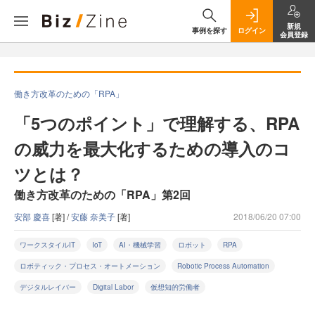
新規
事例を探す
ログイン
会員登録
働き方改革のための「RPA」
「5つのポイント」で理解する、RPA
の威力を最大化するための導入のコ
ツとは？
働き方改革のための「RPA」第2回
安部 慶喜
[著] /
安藤 奈美子
[著]
2018/06/20 07:00
ワークスタイルIT
IoT
AI・機械学習
ロボット
RPA
ロボティック・プロセス・オートメーション
Robotic Process Automation
デジタルレイバー
Digital Labor
仮想知的労働者