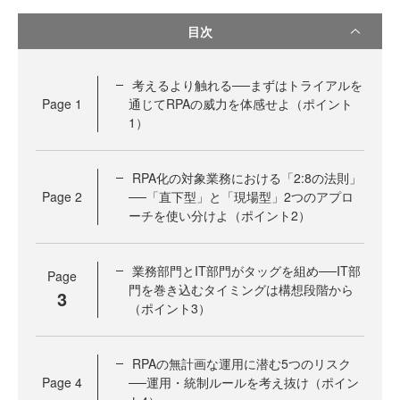
目次
考えるより触れる──まずはトライアルを
Page
1
通じてRPAの威力を体感せよ（ポイント
1）
RPA化の対象業務における「2:8の法則」
Page
2
──「直下型」と「現場型」2つのアプロ
ーチを使い分けよ（ポイント2）
業務部門とIT部門がタッグを組め──IT部
Page
門を巻き込むタイミングは構想段階から
3
（ポイント3）
RPAの無計画な運用に潜む5つのリスク
Page
4
──運用・統制ルールを考え抜け（ポイン