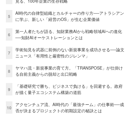
見る、100年企業の生存戦略
AI時代の自律型組織とカルチャーの作り方──アトラシアン
5
に学ぶ、新しい「経営のOS」が生む企業価値
第一人者たちが語る、知財業務AIから戦略領域AIへの進化
6
──知財AIオーケストレーションとは
学術知見を武器に前例のない新規事業を成功させる──論文
7
ニュース「有用性と厳密性のジレンマ」
ヤマハ流・新規事業の育て方。「TRANSPOSE」が仕掛け
8
る自前主義からの脱却と出口戦略
「基礎研究で勝ち、ビジネスで負ける」を回避する。政府
9
が描く量子エコシステム構築の道筋
アクセンチュア流、AI時代の「最強チーム」の仕事術──成
10
否が決まるプロジェクトの初期設定の秘訣とは