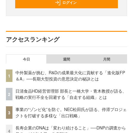
ログイン
アクセスランキング
今日
週間
月間
中外製薬が挑む、R&Dの成果最大化に貢献する「進化版FP
1
＆A」──長期大型投資の意思決定の秘訣とは
日清食品HD経営管理部 部長と一橋大学・青木教授が語る、
2
戦略の実行不全を回避する「自走する組織」とは
事業の“ゾンビ化”を防ぐ。NEC松田氏が語る、停滞プロジェ
3
クトを打破する多様な「出口戦略」
長寿企業のDNAは「変わり続けること」──DNPの調査から
4