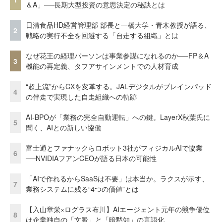
＆A」──長期大型投資の意思決定の秘訣とは
日清食品HD経営管理部 部長と一橋大学・青木教授が語る、
2
戦略の実行不全を回避する「自走する組織」とは
なぜ花王の経理パーソンは事業参謀になれるのか──FP＆A
3
機能の再定義、タフアサインメントでの人材育成
“超上流”からCXを変革する。JALデジタルがブレインパッド
4
の伴走で実現した自走組織への軌跡
AI-BPOが「業務の完全自動運転」への鍵。LayerX秋葉氏に
5
聞く、AIとの新しい協働
富士通とファナックらロボット3社がフィジカルAIで協業
6
──NVIDIAフアンCEOが語る日本の可能性
「AIで作れるからSaaSは不要」は本当か。ラクスが示す、
7
業務システムに残る“4つの価値”とは
【入山章栄×ログラス布川】AIエージェント元年の競争優位
8
は企業独自の「文脈」と「暗黙知」の言語化