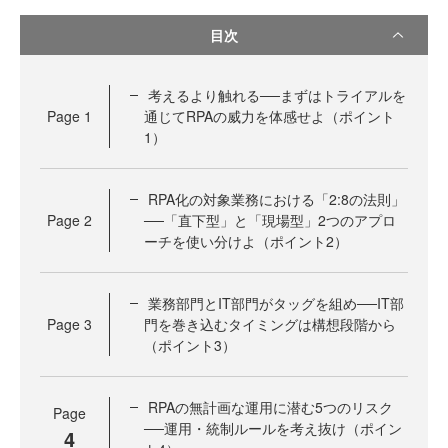
目次
考えるより触れる──まずはトライアルを
Page
1
通じてRPAの威力を体感せよ（ポイント
1）
RPA化の対象業務における「2:8の法則」
Page
2
──「直下型」と「現場型」2つのアプロ
ーチを使い分けよ（ポイント2）
業務部門とIT部門がタッグを組め──IT部
Page
3
門を巻き込むタイミングは構想段階から
（ポイント3）
RPAの無計画な運用に潜む5つのリスク
Page
──運用・統制ルールを考え抜け（ポイン
4