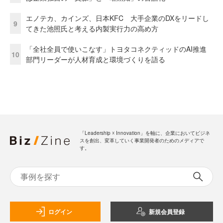
エノテカ、カインズ、日本KFC 大手企業のDXをリードし
9
てきた池照氏と考える内製実行力の高め方
「全社全員で使いこなす」トヨタコネクティッドのAI推進
10
部門リーダーが人材育成と環境づくりを語る
「Leadership ☓ Innovation」を軸に、企業においてビジネ
スを創出、変革していく事業開発者のためのメディアで
す。
ログイン
新規会員登録