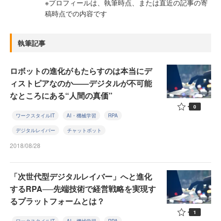
※プロフィールは、執筆時点、または直近の記事の寄
稿時点での内容です
執筆記事
ロボットの進化がもたらすのは本当にデ
ィストピアなのか――デジタルが不可能
なところにある“人間の真価”
0
ワークスタイルIT
AI・機械学習
RPA
デジタルレイバー
チャットボット
2018/08/28
「次世代型デジタルレイバー」へと進化
するRPA──先端技術で経営戦略を実現す
るプラットフォームとは？
1