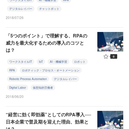
ワークスタイルIT
AI・機械学習
RPA
デジタルレイバー
チャットボット
2018/07/26
「5つのポイント」で理解する、RPAの
威力を最大化するための導入のコツと
は？
0
ワークスタイルIT
IoT
AI・機械学習
ロボット
RPA
ロボティック・プロセス・オートメーション
Robotic Process Automation
デジタルレイバー
Digital Labor
仮想知的労働者
2018/06/20
“経営に効く即効薬”としてのRPA導入──
日本企業で普及期を迎えた理由、効果と
は？