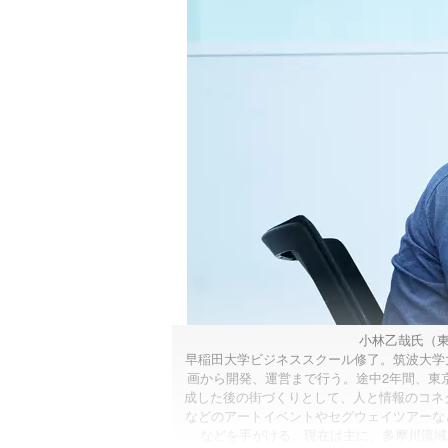
小林乙哉氏（東
早稲田大学ビジネススクール修了。筑波大学
画から開発、運営まで行う。途中2年間、東京
成した後の街づくりとして、人と情報のコネクシ
などのアートイベントやセグウェイツアーな
などを手がける。現在は主に、多摩川流域で