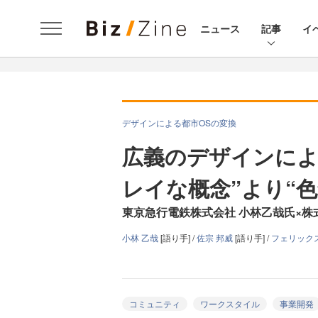
ニュース
記事
イ
デザインによる都市OSの変換
広義のデザインによ
レイな概念”より“
東京急行電鉄株式会社 小林乙哉氏×
小林 乙哉
[語り手] /
佐宗 邦威
[語り手] /
フェリック
コミュニティ
ワークスタイル
事業開発