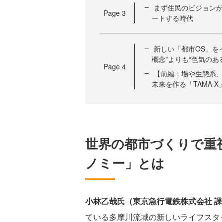
まず住民のビジョン
Page
3
ートする時代
新しい「都市OS」を
概念”よりも“色気のあ
Page
4
【前編：場や生態系、
未来を作る「TAMA 
世界の都市づくりで重
ノミー」とは
小林乙哉氏（東京急行電鉄株式会社 
ている多摩川流域の新しいライフスタイ