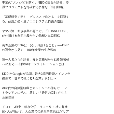
事業の“ゾンビ化”を防ぐ。NEC松田氏が語る、停
滞プロジェクトを打破する多様な「出口戦略」
「基礎研究で勝ち、ビジネスで負ける」を回避す
る。政府が描く量子エコシステム構築の道筋
ヤマハ流・新規事業の育て方。「TRANSPOSE」
が仕掛ける自前主義からの脱却と出口戦略
長寿企業のDNAは「変わり続けること」──DNP
の調査から見る、100年企業の生存戦略
第一人者たちが語る、知財業務AIから戦略領域AI
への進化──知財AIオーケストレーションとは
KDDIとGoogleが協調。最大3億円投資とインフラ
提供で「世界で戦えるAI企業」を創出へ
AI時代の自律型組織とカルチャーの作り方──ア
トラシアンに学ぶ、新しい「経営のOS」が生む
企業価値
ドコモ、JR東、積水化学、リコー発！ 社内起業
家4人が明かす、大企業での新規事業挑戦の“リア