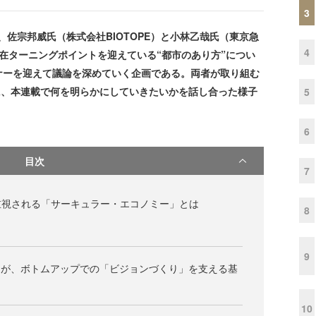
3
佐宗邦威氏（株式会社BIOTOPE）と小林乙哉氏（東京急
4
在ターニングポイントを迎えている“都市のあり方”につい
ナーを迎えて議論を深めていく企画である。両者が取り組む
点に、本連載で何を明らかにしていきたいかを話し合った様子
5
6
目次
7
重視される「サーキュラー・エコノミー」とは
8
9
Iが、ボトムアップでの「ビジョンづくり」を支える基
10