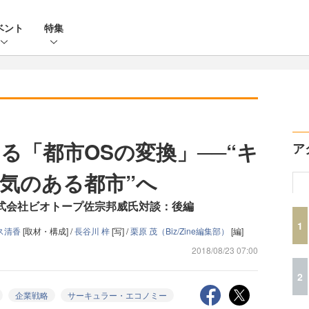
ベント
特集
る「都市OSの変換」──“キ
ア
色気のある都市”へ
株式会社ビオトープ佐宗邦威氏対談：後編
1
ス清香
[取材・構成] /
長谷川 梓
[写] /
栗原 茂（Biz/Zine編集部）
[編]
2018/08/23 07:00
2
企業戦略
サーキュラー・エコノミー