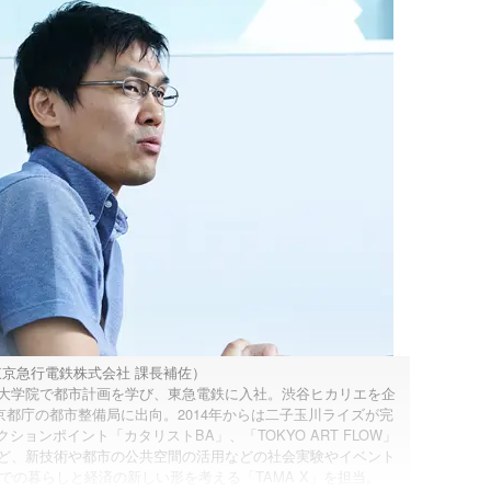
京急行電鉄株式会社 課長補佐）
大学院で都市計画を学び、東急電鉄に入社。渋谷ヒカリエを企
都庁の都市整備局に出向。2014年からは二子玉川ライズが完
ョンポイント「カタリストBA」、「TOKYO ART FLOW」
ど、新技術や都市の公共空間の活用などの社会実験やイベント
の暮らしと経済の新しい形を考える「TAMA X」を担当。