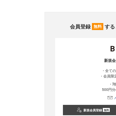
会員登録
する
無料
新規会
・全ての
・会員限
・翔
500円
新規会員登録
無料