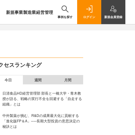
新規事業
製造業
経営管理
事例を探す
ログイン
新規
会員登録
クセスランキング
今日
週間
月間
日清食品HD経営管理部 部長と一橋大学・青木教
授が語る、戦略の実行不全を回避する「自走する
組織」とは
中外製薬が挑む、R&Dの成果最大化に貢献する
「進化版FP＆A」──長期大型投資の意思決定の
秘訣とは