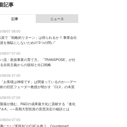
着記事
記事
ニュース
/08/07 08:00
出資で「戦略的リターン」は得られるか？ 事業会社
資を無駄にしないための“3つの問い”
/08/07 07:00
ハ流・新規事業の育て方。「TRANSPOSE」が仕
る自前主義からの脱却と出口戦略
/08/06 07:00
「お客様は神様です」は間違っているのか──デー
析の巨匠フェーダー教授が明かす「CLV」の本質
/08/05 07:00
製薬が挑む、R&Dの成果最大化に貢献する「進化
P＆A」──長期大型投資の意思決定の秘訣とは
/08/04 07:00
書にない“実践知”がCVCを救う。Counterpart