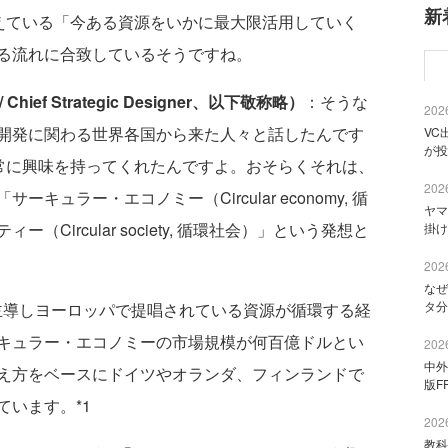
新
考えている「今ある資源をいかに最大限活用していく
る流れに合致しているそうですね。
ief Strategic Designer、以下敬称略）
：そうな
2026
開発に関わる世界各国から来た人々と話したんです
VC
が投
非常に興味を持ってくれたんですよ。おそらくそれは、
2026
ュラー・エコノミー（Circular economy, 循
ヤマ
Circular society, 循環社会）」という発想と
掛け
2026
なぜ
タ分
主導しヨーロッパで提唱されている資源が循環する経
キュラー・エコノミーの市場規模が何百億ドルとい
2026
中外
え方をベースにドイツやオランダ、フィンランドで
版F
います。*1
2026
教科