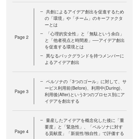
共創によるアイデア創出を促進するため
の「環境」や「チーム」のキーファクタ
ーとは
「心理的安全性」と「無駄という余白」
Page
2
と「他者視点と時間差」──アイデア創出
を促進する環境とは
異なるバックグランドを持つメンバーに
よるアイデア創出
ペルソナの「3つのゴール」に対して、サ
ービス利用前(Before)、利用中(During)、
Page
3
利用後(After)という3つのプロセス別にア
イデアを創出する
量産したアイデアを概念化した後に「重
要度」と「緊急性」、「ペルソナに対す
Page
4
る貢献度」「新規性/独自性」で評価する