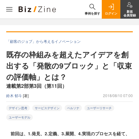
新規
事例を探す
ログイン
会員登録
「顧客のジョブ」から考えるイノベーション
既存の枠組みを超えたアイデアを創
出する「発散の9ブロック」と「収束
の評価軸」とは？
連載第2部第3回（第11回）
鈴木 郁斗
[著]
2018/08/10 07:00
デザイン思考
サービスデザイン
ペルソナ
ユーザーリサーチ
ユーザーモデル
前回は、1.発見、2.定義、3.展開、4.実現のプロセスを経て、