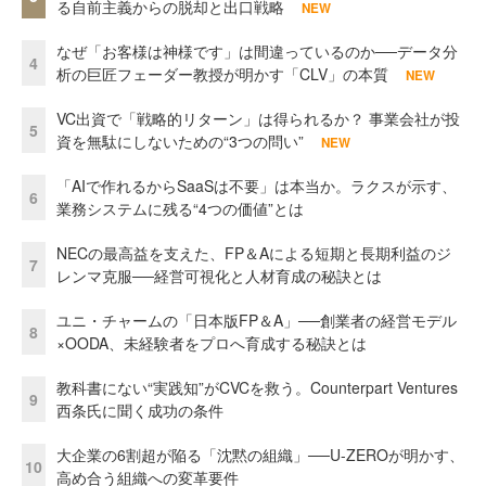
る自前主義からの脱却と出口戦略
NEW
なぜ「お客様は神様です」は間違っているのか──データ分
4
析の巨匠フェーダー教授が明かす「CLV」の本質
NEW
VC出資で「戦略的リターン」は得られるか？ 事業会社が投
5
資を無駄にしないための“3つの問い”
NEW
「AIで作れるからSaaSは不要」は本当か。ラクスが示す、
6
業務システムに残る“4つの価値”とは
NECの最高益を支えた、FP＆Aによる短期と長期利益のジ
7
レンマ克服──経営可視化と人材育成の秘訣とは
ユニ・チャームの「日本版FP＆A」──創業者の経営モデル
8
×OODA、未経験者をプロへ育成する秘訣とは
教科書にない“実践知”がCVCを救う。Counterpart Ventures
9
西条氏に聞く成功の条件
大企業の6割超が陥る「沈黙の組織」──U-ZEROが明かす、
10
高め合う組織への変革要件