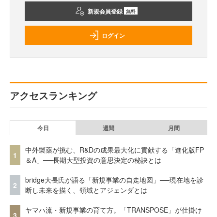
新規会員登録
無料
ログイン
アクセスランキング
今日
週間
月間
中外製薬が挑む、R&Dの成果最大化に貢献する「進化版FP
1
＆A」──長期大型投資の意思決定の秘訣とは
bridge大長氏が語る「新規事業の自走地図」──現在地を診
2
断し未来を描く、領域とアジェンダとは
ヤマハ流・新規事業の育て方。「TRANSPOSE」が仕掛け
3