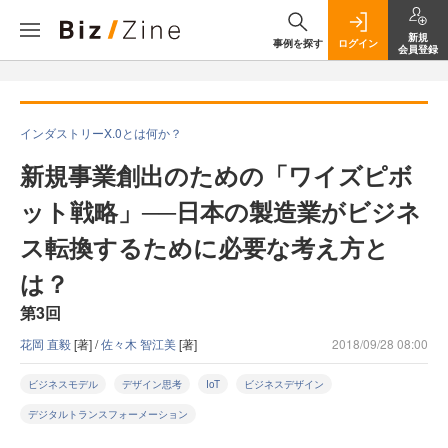
新規
事例を探す
ログイン
会員登録
インダストリーX.0とは何か？
新規事業創出のための「ワイズピボ
ット戦略」──日本の製造業がビジネ
ス転換するために必要な考え方と
は？
第3回
花岡 直毅
[著] /
佐々木 智江美
[著]
2018/09/28 08:00
ビジネスモデル
デザイン思考
IoT
ビジネスデザイン
デジタルトランスフォーメーション