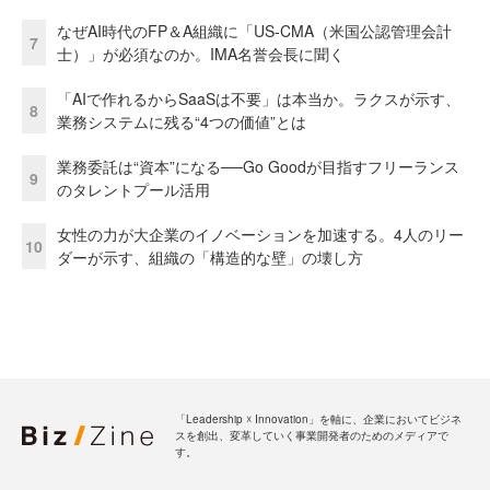
なぜAI時代のFP＆A組織に「US-CMA（米国公認管理会計
7
士）」が必須なのか。IMA名誉会長に聞く
「AIで作れるからSaaSは不要」は本当か。ラクスが示す、
8
業務システムに残る“4つの価値”とは
業務委託は“資本”になる──Go Goodが目指すフリーランス
9
のタレントプール活用
女性の力が大企業のイノベーションを加速する。4人のリー
10
ダーが示す、組織の「構造的な壁」の壊し方
「Leadership ☓ Innovation」を軸に、企業においてビジネ
スを創出、変革していく事業開発者のためのメディアで
す。