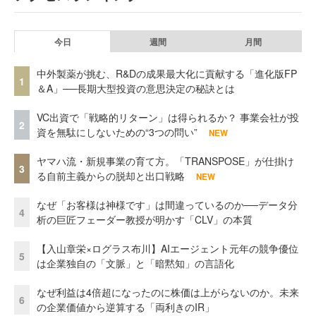
今日
週間
月間
中外製薬が挑む、R&Dの成果最大化に貢献する「進化版FP
1
＆A」──長期大型投資の意思決定の秘訣とは
VC出資で「戦略的リターン」は得られるか？ 事業会社が投
2
資を無駄にしないための“3つの問い”
NEW
ヤマハ流・新規事業の育て方。「TRANSPOSE」が仕掛け
3
る自前主義からの脱却と出口戦略
NEW
なぜ「お客様は神様です」は間違っているのか──データ分
4
析の巨匠フェーダー教授が明かす「CLV」の本質
【入山章栄×ログラス布川】AIエージェント元年の競争優位
5
は企業独自の「文脈」と「暗黙知」の言語化
なぜ利益は4倍超になったのに株価は上がらないのか。未来
6
の企業価値から逆算する「両利きのIR」