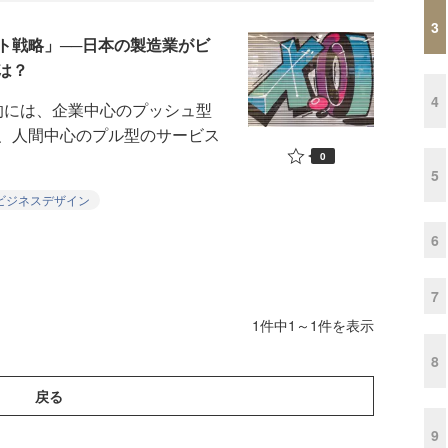
3
ト戦略」──日本の製造業がビ
は？
4
的には、企業中心のプッシュ型
、人間中心のプル型のサービス
0
5
ビジネスデザイン
6
7
1件中1～1件を表示
8
戻る
9