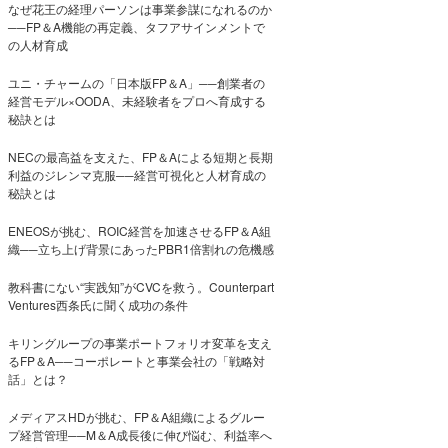
なぜ花王の経理パーソンは事業参謀になれるのか
──FP＆A機能の再定義、タフアサインメントで
の人材育成
ユニ・チャームの「日本版FP＆A」──創業者の
経営モデル×OODA、未経験者をプロへ育成する
秘訣とは
NECの最高益を支えた、FP＆Aによる短期と長期
利益のジレンマ克服──経営可視化と人材育成の
秘訣とは
ENEOSが挑む、ROIC経営を加速させるFP＆A組
織──立ち上げ背景にあったPBR1倍割れの危機感
教科書にない“実践知”がCVCを救う。Counterpart
Ventures西条氏に聞く成功の条件
キリングループの事業ポートフォリオ変革を支え
るFP＆A──コーポレートと事業会社の「戦略対
話」とは？
メディアスHDが挑む、FP＆A組織によるグルー
プ経営管理──M＆A成長後に伸び悩む、利益率へ