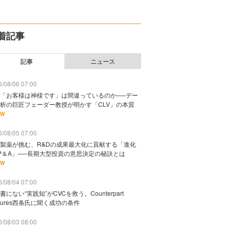
着記事
記事
ニュース
/08/06 07:00
「お客様は神様です」は間違っているのか──デー
析の巨匠フェーダー教授が明かす「CLV」の本質
EW
/08/05 07:00
製薬が挑む、R&Dの成果最大化に貢献する「進化
P＆A」──長期大型投資の意思決定の秘訣とは
EW
/08/04 07:00
書にない“実践知”がCVCを救う。Counterpart
ntures西条氏に聞く成功の条件
/08/03 08:00