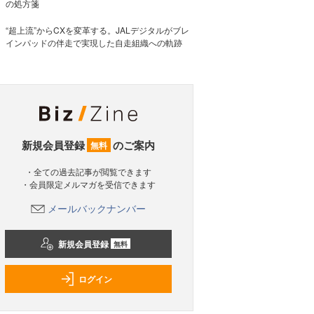
の処方箋
“超上流”からCXを変革する。JALデジタルがブレ
インパッドの伴走で実現した自走組織への軌跡
新規会員登録
のご案内
無料
・全ての過去記事が閲覧できます
・会員限定メルマガを受信できます
メールバックナンバー
新規会員登録
無料
ログイン