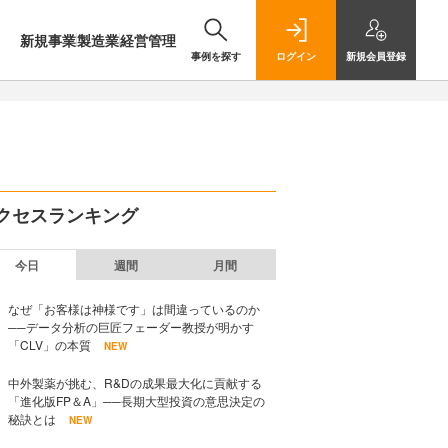
新規事業
製造業
経営管理
事例を探す
ログイン
新規
会員登録
クセスランキング
今日
週間
月間
なぜ「お客様は神様です」は間違っているのか
──データ分析の巨匠フェーダー教授が明かす
「CLV」の本質
NEW
中外製薬が挑む、R&Dの成果最大化に貢献する
「進化版FP＆A」──長期大型投資の意思決定の
秘訣とは
NEW