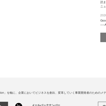
読ま
ニュ
2026
Go
──
☓ Innovation」を軸に、企業においてビジネスを創出、変革していく事業開発者のための
メールバックナンバー