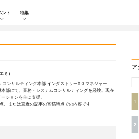
ベント
特集
ア
チエミ）
 コンサルティング本部 インダストリーX.0 マネジャー
通本部にて、業務・システムコンサルティングを経験。現在
メーションを主に支援。
1
時点、または直近の記事の寄稿時点での内容です
2