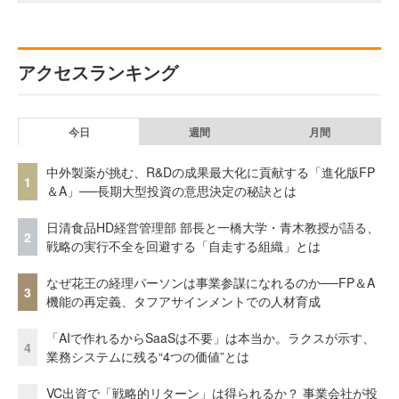
アクセスランキング
今日
週間
月間
中外製薬が挑む、R&Dの成果最大化に貢献する「進化版FP
1
＆A」──長期大型投資の意思決定の秘訣とは
日清食品HD経営管理部 部長と一橋大学・青木教授が語る、
2
戦略の実行不全を回避する「自走する組織」とは
なぜ花王の経理パーソンは事業参謀になれるのか──FP＆A
3
機能の再定義、タフアサインメントでの人材育成
「AIで作れるからSaaSは不要」は本当か。ラクスが示す、
4
業務システムに残る“4つの価値”とは
VC出資で「戦略的リターン」は得られるか？ 事業会社が投