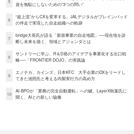
5
資を無駄にしないための“3つの問い”
“超上流”からCXを変革する。JALデジタルがブレインパッド
6
の伴走で実現した自走組織への軌跡
bridge大長氏が語る「新規事業の自走地図」──現在地を診
7
断し未来を描く、領域とアジェンダとは
サントリーに学ぶ、R＆D発のアイデアを事業化する出口戦
8
略──「FRONTIER DOJO」の実践論
エノテカ、カインズ、日本KFC 大手企業のDXをリードし
9
てきた池照氏と考える内製実行力の高め方
AI-BPOが「業務の完全自動運転」への鍵。LayerX秋葉氏に
10
聞く、AIとの新しい協働