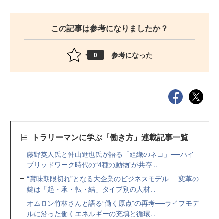
この記事は参考になりましたか？
参考になった
0
トラリーマンに学ぶ「働き方」連載記事一覧
藤野英人氏と仲山進也氏が語る「組織のネコ」──ハイ
ブリッドワーク時代の“4種の動物”が共存...
“賞味期限切れ”となる大企業のビジネスモデル──変革の
鍵は「起・承・転・結」タイプ別の人材...
オムロン竹林さんと語る“働く原点”の再考──ライフモデ
ルに沿った働くエネルギーの充填と循環...