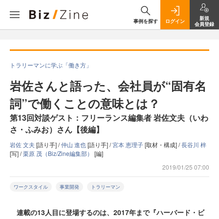
新規
事例を探す
ログイン
会員登録
トラリーマンに学ぶ「働き方」
岩佐さんと語った、会社員が“固有名
詞”で働くことの意味とは？
第13回対談ゲスト：フリーランス編集者 岩佐文夫（いわ
さ・ふみお）さん【後編】
岩佐 文夫
[語り手] /
仲山 進也
[語り手] /
宮本 恵理子
[取材・構成] /
長谷川 梓
[写] /
栗原 茂（Biz/Zine編集部）
[編]
2019/01/25 07:00
ワークスタイル
事業開発
トラリーマン
連載の13人目に登場するのは、2017年まで『ハーバード・ビ