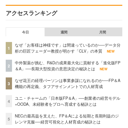
アクセスランキング
今日
週間
月間
なぜ「お客様は神様です」は間違っているのか──データ分
1
析の巨匠フェーダー教授が明かす「CLV」の本質
NEW
中外製薬が挑む、R&Dの成果最大化に貢献する「進化版FP
2
＆A」──長期大型投資の意思決定の秘訣とは
NEW
なぜ花王の経理パーソンは事業参謀になれるのか──FP＆A
3
機能の再定義、タフアサインメントでの人材育成
ユニ・チャームの「日本版FP＆A」──創業者の経営モデル
4
×OODA、未経験者をプロへ育成する秘訣とは
NECの最高益を支えた、FP＆Aによる短期と長期利益のジ
5
レンマ克服──経営可視化と人材育成の秘訣とは