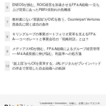
ENEOSが挑む、ROIC経営を加速させるFP＆A組織──立ち
6
上げ背景にあったPBR1倍割れの危機感
教科書にない“実践知”がCVCを救う。Counterpart Ventures
7
西条氏に聞く成功の条件
キリングループの事業ポートフォリオ変革を支えるFP＆
8
A──コーポレートと事業会社の「戦略対話」とは？
メディアスHDが挑む、FP＆A組織によるグループ経営管理
9
──M＆A成長後に伸び悩む、利益率への処方箋
“超上流”からCXを変革する。JALデジタルがブレインパッド
10
の伴走で実現した自走組織への軌跡
「Leadership ☓ Innovation」を軸に、企業においてビジネ