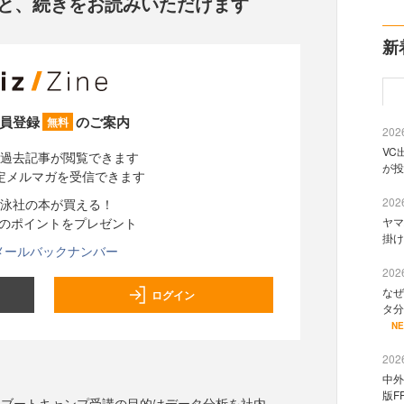
と、
続きをお読みいただけます
新
員登録
のご案内
無料
2026
VC
過去記事が閲覧できます
が投
定メルマガを受信できます
2026
泳社の本が買える！
分のポイントをプレゼント
ヤマ
掛け
メールバックナンバー
2026
なぜ
ログイン
タ分
N
2026
中外
版F
ーブートキャンプ受講の目的はデータ分析を社内