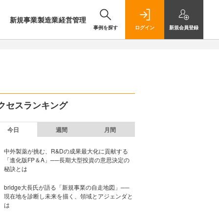
新規事業
製造業
経営管理
事例を探す
ログイン
新規
会員登録
クセスランキング
今日
週間
月間
中外製薬が挑む、R&Dの成果最大化に貢献する
「進化版FP＆A」──長期大型投資の意思決定の
秘訣とは
bridge大長氏が語る「新規事業の自走地図」──
現在地を診断し未来を描く、領域とアジェンダと
は