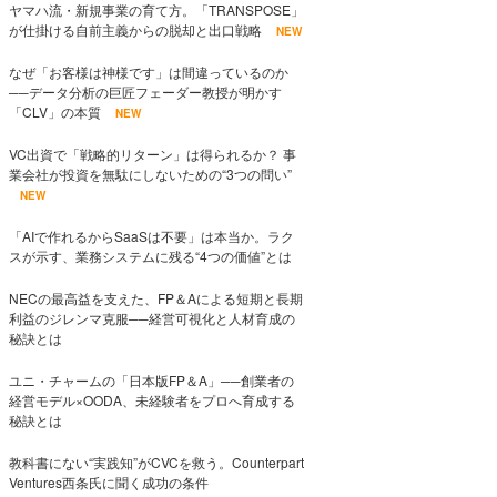
ヤマハ流・新規事業の育て方。「TRANSPOSE」
が仕掛ける自前主義からの脱却と出口戦略
NEW
なぜ「お客様は神様です」は間違っているのか
──データ分析の巨匠フェーダー教授が明かす
「CLV」の本質
NEW
VC出資で「戦略的リターン」は得られるか？ 事
業会社が投資を無駄にしないための“3つの問い”
NEW
「AIで作れるからSaaSは不要」は本当か。ラク
スが示す、業務システムに残る“4つの価値”とは
NECの最高益を支えた、FP＆Aによる短期と長期
利益のジレンマ克服──経営可視化と人材育成の
秘訣とは
ユニ・チャームの「日本版FP＆A」──創業者の
経営モデル×OODA、未経験者をプロへ育成する
秘訣とは
教科書にない“実践知”がCVCを救う。Counterpart
Ventures西条氏に聞く成功の条件