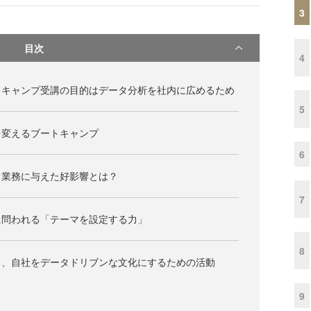
3
目次
4
トキャンプ受講の目的はデータ分析を社内に広めるため
5
を変えるブートキャンプ
6
常業務に与えた好影響とは？
7
に問われる「テーマを設定する力」
8
る、自社をデータドリブンな文化にするための活動
9