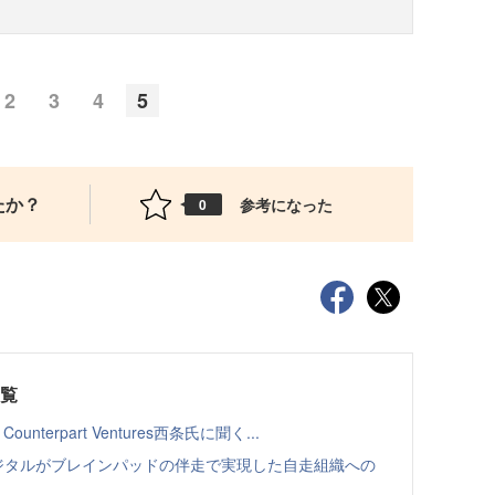
2
3
4
5
たか？
参考になった
0
一覧
terpart Ventures西条氏に聞く...
Lデジタルがブレインパッドの伴走で実現した自走組織への