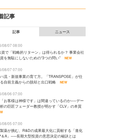
着記事
記事
ニュース
/08/07 08:00
出資で「戦略的リターン」は得られるか？ 事業会社
資を無駄にしないための“3つの問い”
NEW
/08/07 07:00
ハ流・新規事業の育て方。「TRANSPOSE」が仕
る自前主義からの脱却と出口戦略
NEW
/08/06 07:00
「お客様は神様です」は間違っているのか──デー
析の巨匠フェーダー教授が明かす「CLV」の本質
EW
/08/05 07:00
製薬が挑む、R&Dの成果最大化に貢献する「進化
P＆A」──長期大型投資の意思決定の秘訣とは