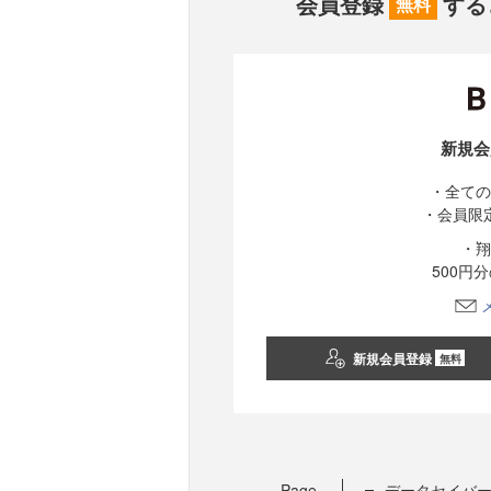
会員登録
する
無料
新規会
・全ての
・会員限
・翔
500円
新規会員登録
無料
Page
データセイバ