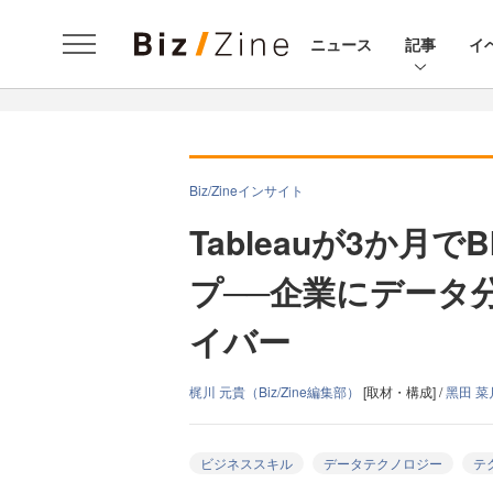
ニュース
記事
イ
Biz/Zineインサイト
Tableauが3か月
プ──企業にデータ
イバー
梶川 元貴（Biz/Zine編集部）
[取材・構成] /
黑田 
ビジネススキル
データテクノロジー
テ