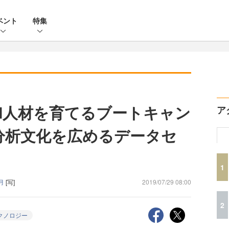
ベント
特集
でBI人材を育てるブートキャン
ア
分析文化を広めるデータセ
1
菜月
[写]
2019/07/29 08:00
2
クノロジー