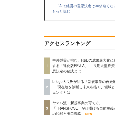
「AIで経営の意思決定は30倍速く
もっと読む
アクセスランキング
中外製薬が挑む、R&Dの成果最大化に
1
する「進化版FP＆A」──長期大型投
思決定の秘訣とは
bridge大長氏が語る「新規事業の自走
2
──現在地を診断し未来を描く、領域
ェンダとは
ヤマハ流・新規事業の育て方。
3
「TRANSPOSE」が仕掛ける自前主義
の脱却と出口戦略
NEW