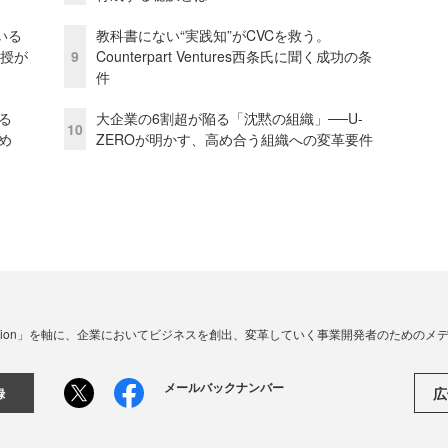
いる
教科書にない“実践知”がCVCを救う。
教授が
9
Counterpart Ventures西条氏に聞く成功の条
件
る
大企業の6割超が陥る「沈黙の組織」──U-
10
め
ZEROが明かす、高め合う組織への変革要件
☓ Innovation」を軸に、企業においてビジネスを創出、変革していく事業開発者のための
メールバックナンバー
広
録