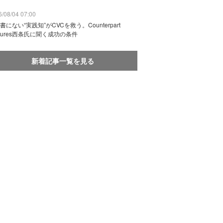
/08/04 07:00
書にない“実践知”がCVCを救う。Counterpart
ntures西条氏に聞く成功の条件
新着記事一覧を見る