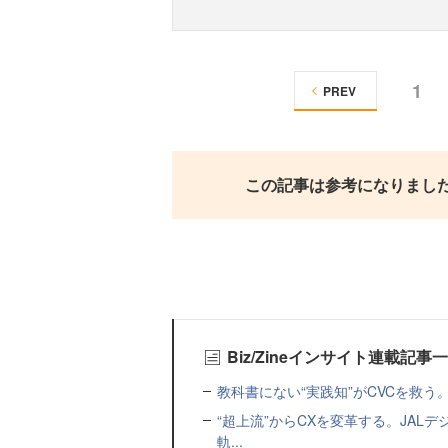
1
PREV
この記事は参考になりまし
Biz/Zineインサイト連載記事
教科書にない“実践知”がCVCを救う。Coun
“超上流”からCXを変革する。JA
軌...