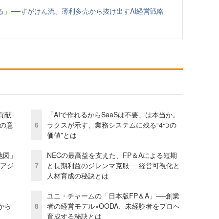
なる」──すがけん流、薄利多売から抜け出すAI経営戦略
貢献
「AIで作れるからSaaSは不要」は本当か。
資の意
6
ラクスが示す、業務システムに残る“4つの
価値”とは
地図」
NECの最高益を支えた、FP＆Aによる短期
とアジ
7
と長期利益のジレンマ克服──経営可視化と
人材育成の秘訣とは
ユニ・チャームの「日本版FP＆A」──創業
から
8
者の経営モデル×OODA、未経験者をプロへ
育成する秘訣とは