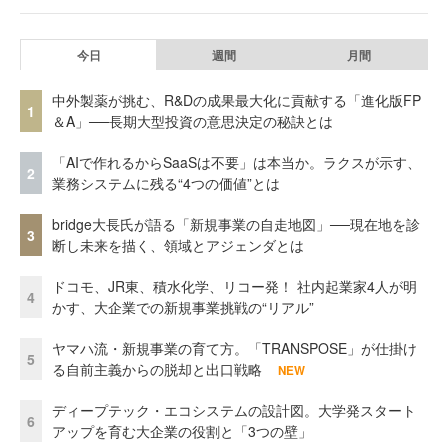
今日
週間
月間
中外製薬が挑む、R&Dの成果最大化に貢献する「進化版FP
1
＆A」──長期大型投資の意思決定の秘訣とは
「AIで作れるからSaaSは不要」は本当か。ラクスが示す、
2
業務システムに残る“4つの価値”とは
bridge大長氏が語る「新規事業の自走地図」──現在地を診
3
断し未来を描く、領域とアジェンダとは
ドコモ、JR東、積水化学、リコー発！ 社内起業家4人が明
4
かす、大企業での新規事業挑戦の“リアル”
ヤマハ流・新規事業の育て方。「TRANSPOSE」が仕掛け
5
る自前主義からの脱却と出口戦略
NEW
ディープテック・エコシステムの設計図。大学発スタート
6
アップを育む大企業の役割と「3つの壁」