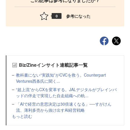
この記事は参考になりましたか？
参考になった
0
Biz/Zineインサイト連載記事一覧
教科書にない“実践知”がCVCを救う。Counterpart
Ventures西条氏に聞く...
“超上流”からCXを変革する。JALデジタルがブレインパ
ッドの伴走で実現した自走組織への軌...
「AIで経営の意思決定は30倍速くなる」──すがけん
流、薄利多売から抜け出すAI経営戦略
もっと読む