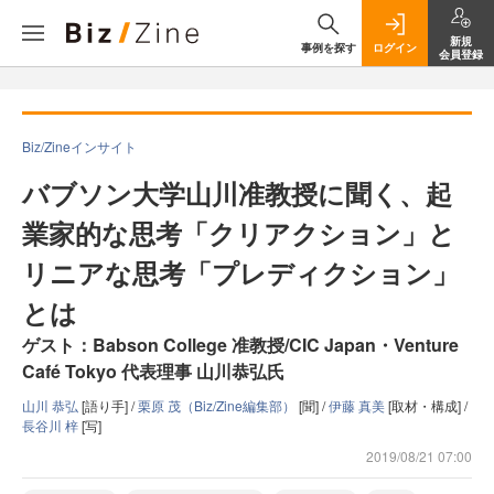
新規
事例を探す
ログイン
会員登録
Biz/Zineインサイト
バブソン大学山川准教授に聞く、起
業家的な思考「クリアクション」と
リニアな思考「プレディクション」
とは
ゲスト：Babson College 准教授/CIC Japan・Venture
Café Tokyo 代表理事 山川恭弘氏
山川 恭弘
[語り手] /
栗原 茂（Biz/Zine編集部）
[聞] /
伊藤 真美
[取材・構成] /
長谷川 梓
[写]
2019/08/21 07:00