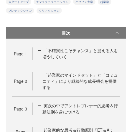
スタートアップ
エフェクチュエーション
バブソン大学
起業学
プレディクション
クリアクション
目次
「不確実性こそチャンス」と捉える人を
Page
1
増やしていく
「起業家のマインドセット」と「コミュ
Page
2
ニティ」により継続的な成長機会を提供
する
実践の中でアントレプレナー的思考＆行
Page
3
動法則を身につける
起業家的な思考＆行動原則「ET＆A：
Page