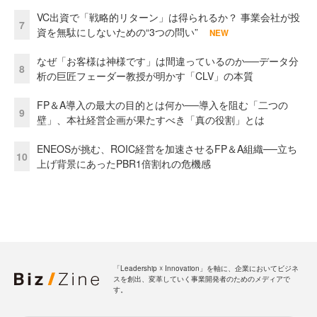
VC出資で「戦略的リターン」は得られるか？ 事業会社が投
7
資を無駄にしないための“3つの問い”
NEW
なぜ「お客様は神様です」は間違っているのか──データ分
8
析の巨匠フェーダー教授が明かす「CLV」の本質
FP＆A導入の最大の目的とは何か──導入を阻む「二つの
9
壁」、本社経営企画が果たすべき「真の役割」とは
ENEOSが挑む、ROIC経営を加速させるFP＆A組織──立ち
10
上げ背景にあったPBR1倍割れの危機感
「Leadership ☓ Innovation」を軸に、企業においてビジネ
スを創出、変革していく事業開発者のためのメディアで
す。