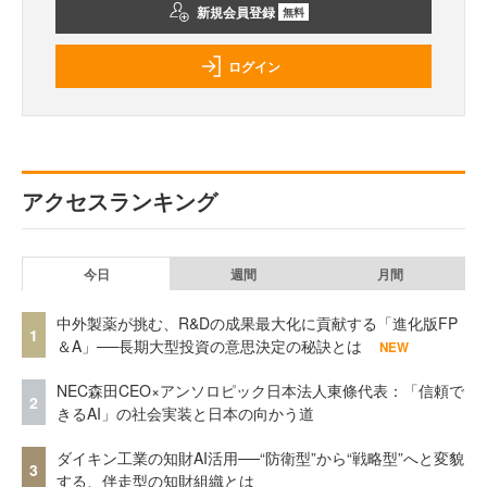
新規会員登録
無料
ログイン
アクセスランキング
今日
週間
月間
中外製薬が挑む、R&Dの成果最大化に貢献する「進化版FP
1
＆A」──長期大型投資の意思決定の秘訣とは
NEW
NEC森田CEO×アンソロピック日本法人東條代表：「信頼で
2
きるAI」の社会実装と日本の向かう道
ダイキン工業の知財AI活用──“防衛型”から“戦略型”へと変貌
3
する、伴走型の知財組織とは