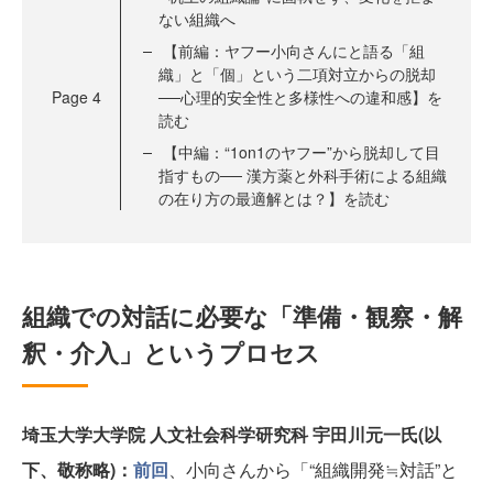
ない組織へ
【前編：ヤフー小向さんにと語る「組
織」と「個」という二項対立からの脱却
Page
4
──心理的安全性と多様性への違和感】を
読む
【中編：“1on1のヤフー”から脱却して目
指すもの── 漢方薬と外科手術による組織
の在り方の最適解とは？】を読む
組織での対話に必要な「準備・観察・解
釈・介入」というプロセス
埼玉大学大学院 人文社会科学研究科 宇田川元一氏(以
下、敬称略)：
前回
、小向さんから「“組織開発≒対話”と