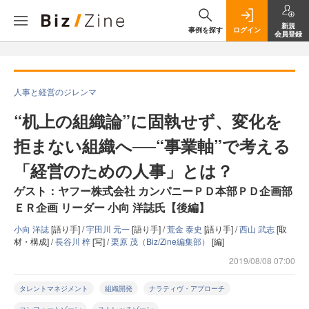
新規
事例を探す
ログイン
会員登録
人事と経営のジレンマ
“机上の組織論”に固執せず、変化を
拒まない組織へ──“事業軸”で考える
「経営のための人事」とは？
ゲスト：ヤフー株式会社 カンパニーＰＤ本部ＰＤ企画部
ＥＲ企画 リーダー 小向 洋誌氏【後編】
小向 洋誌
[語り手] /
宇田川 元一
[語り手] /
荒金 泰史
[語り手] /
西山 武志
[取
材・構成] /
長谷川 梓
[写] /
栗原 茂（Biz/Zine編集部）
[編]
2019/08/08 07:00
タレントマネジメント
組織開発
ナラティヴ・アプローチ