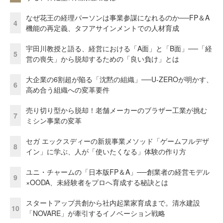
なぜ花王の経理パーソンは事業参謀になれるのか──FP＆A
4
機能の再定義、タフアサインメントでの人材育成
宇田川教授と語る、経営における「A面」と「B面」──「経
5
営の喪失」から脱却するための「良い負け」とは
大企業の6割超が陥る「沈黙の組織」──U-ZEROが明かす、
6
高め合う組織への変革要件
売り切り型から脱却！老舗メーカーのブラザー工業が挑む
7
ミシン事業の変革
セガ エックスディーの新規事業メソッド「ゲームフルデザ
8
イン」に学ぶ、人が「使いたくなる」体験の作り方
ユニ・チャームの「日本版FP＆A」──創業者の経営モデル
9
×OODA、未経験者をプロへ育成する秘訣とは
スタートアップ共創から社内起業家育成まで。清水建設
10
「NOVARE」が牽引するイノベーション戦略