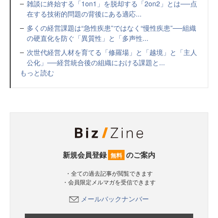
雑談に終始する「1on1」を脱却する「2on2」とは──点
在する技術的問題の背後にある適応...
多くの経営課題は“急性疾患”ではなく“慢性疾患”──組織
の硬直化を防ぐ「異質性」と「多声性...
次世代経営人材を育てる「修羅場」と「越境」と「主人
公化」──経営統合後の組織における課題と...
もっと読む
新規会員登録
のご案内
無料
・全ての過去記事が閲覧できます
・会員限定メルマガを受信できます
メールバックナンバー