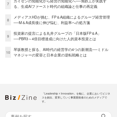
カイゼンの知能化から経営の知能化へ──旭鉄工が実践す
7
る、生成AIファースト時代の組織論と仕事の再定義
メディアスHDが挑む、FP＆A組織によるグループ経営管理
8
──M＆A成長後に伸び悩む、利益率への処方箋
投資家の提言による丸井グループの「日本版FP＆A」
9
──PBR3～4倍目標達成に向けた人的資本投資とは
琴坂教授と探る、AI時代の経営学の4つの新潮流──ミドル
10
マネジャーの変容と日本企業の逆転戦略とは
「Leadership ☓ Innovation」を軸に、企業においてビジネ
スを創出、変革していく事業開発者のためのメディアで
す。