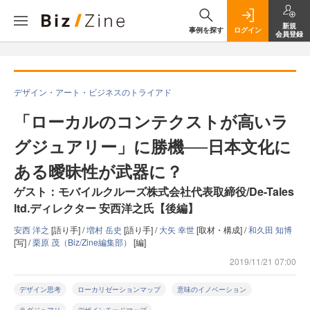
新規
事例を探す
ログイン
会員登録
デザイン・アート・ビジネスのトライアド
「ローカルのコンテクストが高いラ
グジュアリー」に勝機──日本文化に
ある曖昧性が武器に？
ゲスト：モバイルクルーズ株式会社代表取締役/De-Tales
ltd.ディレクター 安西洋之氏【後編】
安西 洋之
[語り手] /
増村 岳史
[語り手] /
大矢 幸世
[取材・構成] /
和久田 知博
[写] /
栗原 茂（Biz/Zine編集部）
[編]
2019/11/21 07:00
デザイン思考
ローカリゼーションマップ
意味のイノベーション