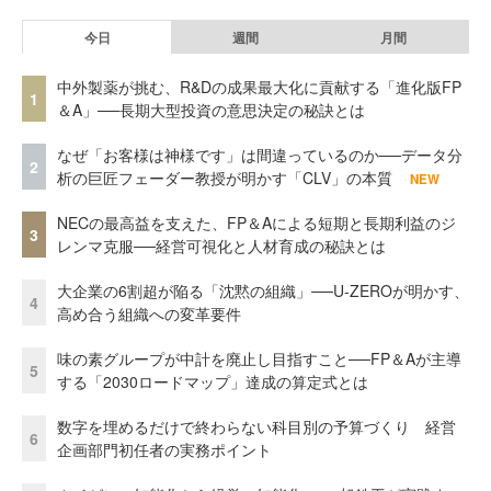
今日
週間
月間
中外製薬が挑む、R&Dの成果最大化に貢献する「進化版FP
1
＆A」──長期大型投資の意思決定の秘訣とは
なぜ「お客様は神様です」は間違っているのか──データ分
2
析の巨匠フェーダー教授が明かす「CLV」の本質
NEW
NECの最高益を支えた、FP＆Aによる短期と長期利益のジ
3
レンマ克服──経営可視化と人材育成の秘訣とは
大企業の6割超が陥る「沈黙の組織」──U-ZEROが明かす、
4
高め合う組織への変革要件
味の素グループが中計を廃止し目指すこと──FP＆Aが主導
5
する「2030ロードマップ」達成の算定式とは
数字を埋めるだけで終わらない科目別の予算づくり 経営
6
企画部門初任者の実務ポイント