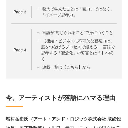
藝大で学んだことは「画力」ではなく、
Page
3
「イメージ思考力」
言語が“封じられること”で身につくこと
【後編：ビジネスに不可欠な観察力は、
脳をつなげるプロセスで鍛える──言語で
Page
4
思考する「観念化」の弊害とは？】へ続
く
連載一覧は【こちら】から
今、アーティストが落語にハマる理由
増村岳史氏（アート・アンド・ロジック株式会社 取締役
社長、以下敬称略）：
先日、元アーティストで現在はIT