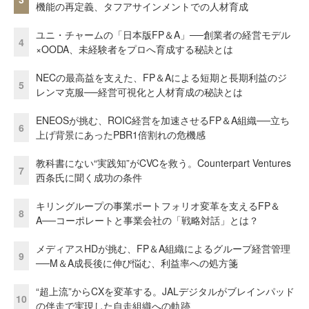
機能の再定義、タフアサインメントでの人材育成
ユニ・チャームの「日本版FP＆A」──創業者の経営モデル
4
×OODA、未経験者をプロへ育成する秘訣とは
NECの最高益を支えた、FP＆Aによる短期と長期利益のジ
5
レンマ克服──経営可視化と人材育成の秘訣とは
ENEOSが挑む、ROIC経営を加速させるFP＆A組織──立ち
6
上げ背景にあったPBR1倍割れの危機感
教科書にない“実践知”がCVCを救う。Counterpart Ventures
7
西条氏に聞く成功の条件
キリングループの事業ポートフォリオ変革を支えるFP＆
8
A──コーポレートと事業会社の「戦略対話」とは？
メディアスHDが挑む、FP＆A組織によるグループ経営管理
9
──M＆A成長後に伸び悩む、利益率への処方箋
“超上流”からCXを変革する。JALデジタルがブレインパッド
10
の伴走で実現した自走組織への軌跡