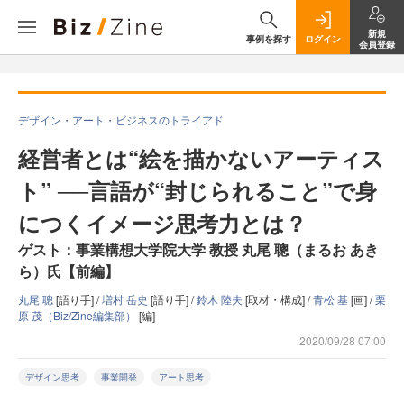
新規
事例を探す
ログイン
会員登録
デザイン・アート・ビジネスのトライアド
経営者とは“絵を描かないアーティス
ト” ──言語が“封じられること”で身
につくイメージ思考力とは？
ゲスト：事業構想大学院大学 教授 丸尾 聰（まるお あき
ら）氏【前編】
丸尾 聰
[語り手] /
増村 岳史
[語り手] /
鈴木 陸夫
[取材・構成] /
青松 基
[画] /
栗
原 茂（Biz/Zine編集部）
[編]
2020/09/28 07:00
デザイン思考
事業開発
アート思考