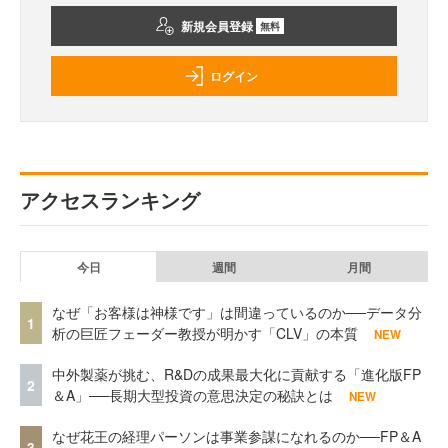
新規会員登録
無料
ログイン
アクセスランキング
今日
週間
月間
なぜ「お客様は神様です」は間違っているのか──データ分
1
析の巨匠フェーダー教授が明かす「CLV」の本質
NEW
中外製薬が挑む、R&Dの成果最大化に貢献する「進化版FP
2
＆A」──長期大型投資の意思決定の秘訣とは
NEW
なぜ花王の経理パーソンは事業参謀になれるのか──FP＆A
3