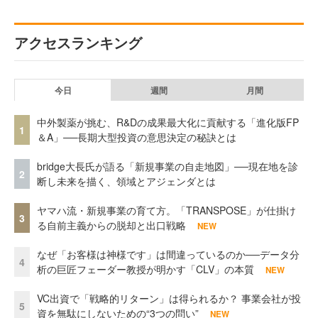
アクセスランキング
今日
週間
月間
中外製薬が挑む、R&Dの成果最大化に貢献する「進化版FP
1
＆A」──長期大型投資の意思決定の秘訣とは
bridge大長氏が語る「新規事業の自走地図」──現在地を診
2
断し未来を描く、領域とアジェンダとは
ヤマハ流・新規事業の育て方。「TRANSPOSE」が仕掛け
3
る自前主義からの脱却と出口戦略
NEW
なぜ「お客様は神様です」は間違っているのか──データ分
4
析の巨匠フェーダー教授が明かす「CLV」の本質
NEW
VC出資で「戦略的リターン」は得られるか？ 事業会社が投
5
資を無駄にしないための“3つの問い”
NEW