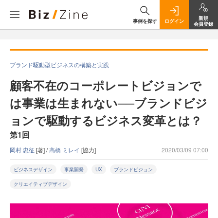
新規
事例を探す
ログイン
会員登録
ブランド駆動型ビジネスの構築と実践
顧客不在のコーポレートビジョンで
は事業は生まれない──ブランドビジ
ョンで駆動するビジネス変革とは？
第1回
岡村 忠征
[著] /
高橋 ミレイ
[協力]
2020/03/09 07:00
ビジネスデザイン
事業開発
UX
ブランドビジョン
クリエイティブデザイン