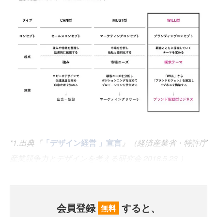
*1.出典『
「デザイン経営 」宣⾔
』（経済産業省・特許庁
産業競争⼒とデザインを考える研究会 2018.5.23 ）
会員登録
すると、
無料