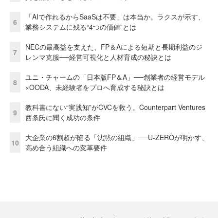
「AIで作れるからSaaSは不要」は本当か。ラクスが示す、
6
業務システムに残る“4つの価値”とは
NECの最高益を支えた、FP＆Aによる短期と長期利益のジ
7
レンマ克服──経営可視化と人材育成の秘訣とは
ユニ・チャームの「日本版FP＆A」──創業者の経営モデル
8
×OODA、未経験者をプロへ育成する秘訣とは
教科書にない“実践知”がCVCを救う。Counterpart Ventures
9
西条氏に聞く成功の条件
大企業の6割超が陥る「沈黙の組織」──U-ZEROが明かす、
10
高め合う組織への変革要件