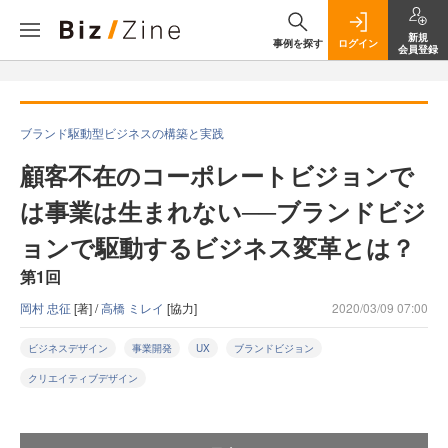
新規
事例を探す
ログイン
会員登録
ブランド駆動型ビジネスの構築と実践
顧客不在のコーポレートビジョンで
は事業は生まれない──ブランドビジ
ョンで駆動するビジネス変革とは？
第1回
岡村 忠征
[著] /
高橋 ミレイ
[協力]
2020/03/09 07:00
ビジネスデザイン
事業開発
UX
ブランドビジョン
クリエイティブデザイン