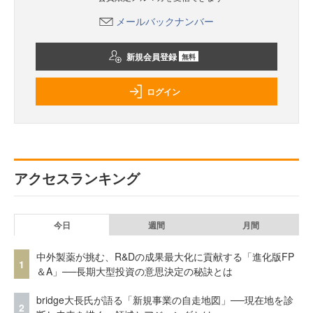
メールバックナンバー
新規会員登録
無料
ログイン
アクセスランキング
今日
週間
月間
中外製薬が挑む、R&Dの成果最大化に貢献する「進化版FP
1
＆A」──長期大型投資の意思決定の秘訣とは
bridge大長氏が語る「新規事業の自走地図」──現在地を診
2