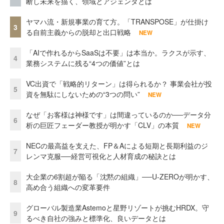
断し未来を描く、領域とアジェンダとは
ヤマハ流・新規事業の育て方。「TRANSPOSE」が仕掛け
3
る自前主義からの脱却と出口戦略
NEW
「AIで作れるからSaaSは不要」は本当か。ラクスが示す、
4
業務システムに残る“4つの価値”とは
VC出資で「戦略的リターン」は得られるか？ 事業会社が投
5
資を無駄にしないための“3つの問い”
NEW
なぜ「お客様は神様です」は間違っているのか──データ分
6
析の巨匠フェーダー教授が明かす「CLV」の本質
NEW
NECの最高益を支えた、FP＆Aによる短期と長期利益のジ
7
レンマ克服──経営可視化と人材育成の秘訣とは
大企業の6割超が陥る「沈黙の組織」──U-ZEROが明かす、
8
高め合う組織への変革要件
グローバル製造業Astemoと星野リゾートが挑むHRDX。守
9
るべき自社の強みと標準化、良いデータとは