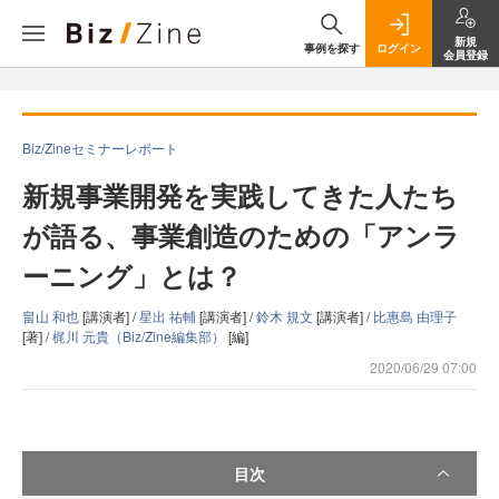
新規
事例を探す
ログイン
会員登録
Biz/Zineセミナーレポート
新規事業開発を実践してきた人たち
が語る、事業創造のための「アンラ
ーニング」とは？
畠山 和也
[講演者] /
星出 祐輔
[講演者] /
鈴木 規文
[講演者] /
比惠島 由理子
[著] /
梶川 元貴（Biz/Zine編集部）
[編]
2020/06/29 07:00
目次