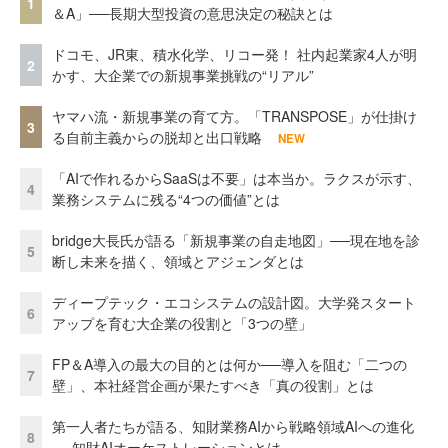
1
＆A」──長期大型投資の意思決定の秘訣とは
ドコモ、JR東、積水化学、リコー発！ 社内起業家4人が明
2
かす、大企業での新規事業挑戦の“リアル”
ヤマハ流・新規事業の育て方。「TRANSPOSE」が仕掛け
3
る自前主義からの脱却と出口戦略
NEW
「AIで作れるからSaaSは不要」は本当か。ラクスが示す、
4
業務システムに残る“4つの価値”とは
bridge大長氏が語る「新規事業の自走地図」──現在地を診
5
断し未来を描く、領域とアジェンダとは
ディープテック・エコシステムの設計図。大学発スタート
6
アップを育む大企業の役割と「3つの壁」
FP＆A導入の最大の目的とは何か──導入を阻む「二つの
7
壁」、本社経営企画が果たすべき「真の役割」とは
第一人者たちが語る、知財業務AIから戦略領域AIへの進化
8
──知財AIオーケストレーションとは