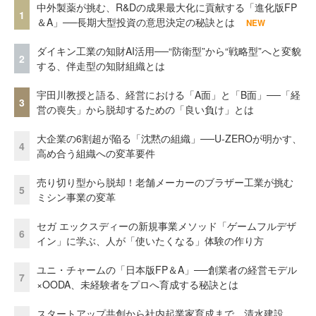
中外製薬が挑む、R&Dの成果最大化に貢献する「進化版FP
1
＆A」──長期大型投資の意思決定の秘訣とは
NEW
ダイキン工業の知財AI活用──“防衛型”から“戦略型”へと変貌
2
する、伴走型の知財組織とは
宇田川教授と語る、経営における「A面」と「B面」──「経
3
営の喪失」から脱却するための「良い負け」とは
大企業の6割超が陥る「沈黙の組織」──U-ZEROが明かす、
4
高め合う組織への変革要件
売り切り型から脱却！老舗メーカーのブラザー工業が挑む
5
ミシン事業の変革
セガ エックスディーの新規事業メソッド「ゲームフルデザ
6
イン」に学ぶ、人が「使いたくなる」体験の作り方
ユニ・チャームの「日本版FP＆A」──創業者の経営モデル
7
×OODA、未経験者をプロへ育成する秘訣とは
スタートアップ共創から社内起業家育成まで。清水建設