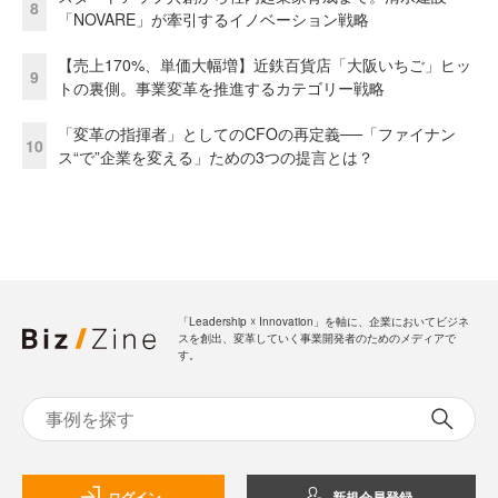
8
「NOVARE」が牽引するイノベーション戦略
【売上170%、単価大幅増】近鉄百貨店「大阪いちご」ヒッ
9
トの裏側。事業変革を推進するカテゴリー戦略
「変革の指揮者」としてのCFOの再定義──「ファイナン
10
ス“で”企業を変える」ための3つの提言とは？
「Leadership ☓ Innovation」を軸に、企業においてビジネ
スを創出、変革していく事業開発者のためのメディアで
す。
ログイン
新規会員登録