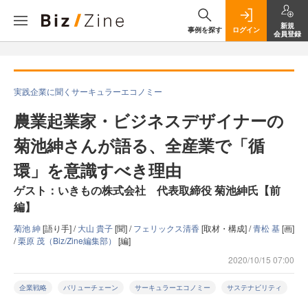
新規
事例を探す
ログイン
会員登録
実践企業に聞くサーキュラーエコノミー
農業起業家・ビジネスデザイナーの
菊池紳さんが語る、全産業で「循
環」を意識すべき理由
ゲスト：いきもの株式会社 代表取締役 菊池紳氏【前
編】
菊池 紳
[語り手] /
大山 貴子
[聞] /
フェリックス清香
[取材・構成] /
青松 基
[画]
/
栗原 茂（Biz/Zine編集部）
[編]
2020/10/15 07:00
企業戦略
バリューチェーン
サーキュラーエコノミー
サステナビリティ