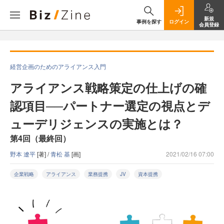
新規
事例を探す
ログイン
会員登録
経営企画のためのアライアンス入門
アライアンス戦略策定の仕上げの確
認項目──パートナー選定の視点とデ
ューデリジェンスの実施とは？
第4回（最終回）
野本 遼平
[著] /
青松 基
[画]
2021/02/16 07:00
企業戦略
アライアンス
業務提携
JV
資本提携