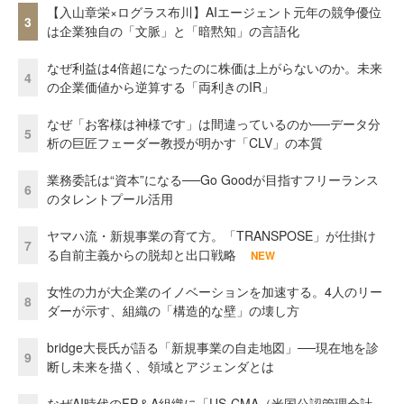
【入山章栄×ログラス布川】AIエージェント元年の競争優位
3
は企業独自の「文脈」と「暗黙知」の言語化
なぜ利益は4倍超になったのに株価は上がらないのか。未来
4
の企業価値から逆算する「両利きのIR」
なぜ「お客様は神様です」は間違っているのか──データ分
5
析の巨匠フェーダー教授が明かす「CLV」の本質
業務委託は“資本”になる──Go Goodが目指すフリーランス
6
のタレントプール活用
ヤマハ流・新規事業の育て方。「TRANSPOSE」が仕掛け
7
る自前主義からの脱却と出口戦略
NEW
女性の力が大企業のイノベーションを加速する。4人のリー
8
ダーが示す、組織の「構造的な壁」の壊し方
bridge大長氏が語る「新規事業の自走地図」──現在地を診
9
断し未来を描く、領域とアジェンダとは
なぜAI時代のFP＆A組織に「US-CMA（米国公認管理会計