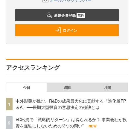
メールバックナンバー
新規会員登録
無料
ログイン
アクセスランキング
今日
週間
月間
中外製薬が挑む、R&Dの成果最大化に貢献する「進化版FP
1
＆A」──長期大型投資の意思決定の秘訣とは
VC出資で「戦略的リターン」は得られるか？ 事業会社が投
2
資を無駄にしないための“3つの問い”
NEW