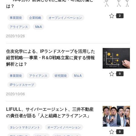
は？
2
事業開発
企業戦略
オープンイノベーション
アライアンス
M&A
2020/10/26
住友化学による、IPランドスケープを活用した
経営戦略──事業・R＆D戦略立案に資する情報
解析とは？
0
事業開発
アライアンス
研究開発
M＆A
IPランドスケープ
2020/10/06
LIFULL、サイバーエージェント、三井不動産
の責任者が語る「人と組織とアライアンス」
タレントマネジメント
オープンイノベーション
0