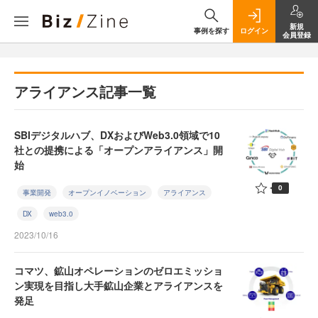
新規
事例を探す
ログイン
会員登録
アライアンス記事一覧
SBIデジタルハブ、DXおよびWeb3.0領域で10
社との提携による「オープンアライアンス」開
始
0
事業開発
オープンイノベーション
アライアンス
DX
web3.0
2023/10/16
コマツ、鉱山オペレーションのゼロエミッショ
ン実現を目指し大手鉱山企業とアライアンスを
発足