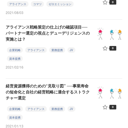
0
アライアンス
コマツ
ゼロエミッション
2021/08/03
アライアンス戦略策定の仕上げの確認項目──
パートナー選定の視点とデューデリジェンスの
実施とは？
0
企業戦略
アライアンス
業務提携
JV
資本提携
2021/02/16
経営資源獲得のための“見取り図” ──事業寿命
の短命化と自社の経営戦略に適合するストラク
チャー選定
0
企業戦略
アライアンス
業務提携
JV
資本提携
2021/01/13