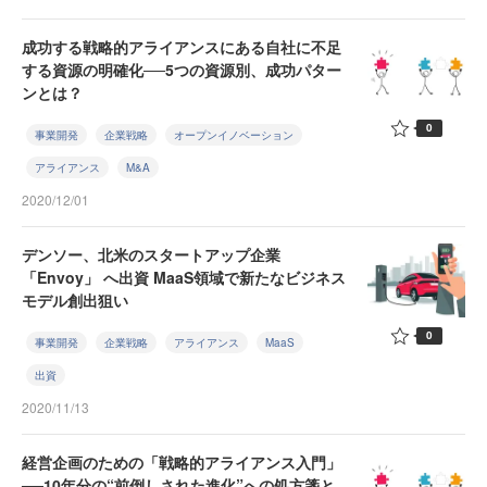
成功する戦略的アライアンスにある自社に不足
する資源の明確化──5つの資源別、成功パター
ンとは？
0
事業開発
企業戦略
オープンイノベーション
アライアンス
M&A
2020/12/01
デンソー、北米のスタートアップ企業
「Envoy」 へ出資 MaaS領域で新たなビジネス
モデル創出狙い
0
事業開発
企業戦略
アライアンス
MaaS
出資
2020/11/13
経営企画のための「戦略的アライアンス入門」
──10年分の“前倒しされた進化”への処方箋と