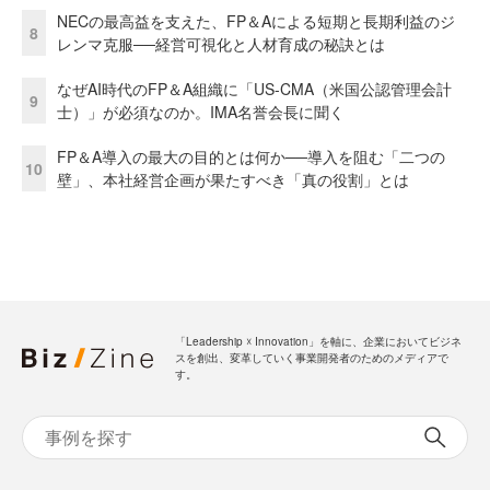
NECの最高益を支えた、FP＆Aによる短期と長期利益のジ
8
レンマ克服──経営可視化と人材育成の秘訣とは
なぜAI時代のFP＆A組織に「US-CMA（米国公認管理会計
9
士）」が必須なのか。IMA名誉会長に聞く
FP＆A導入の最大の目的とは何か──導入を阻む「二つの
10
壁」、本社経営企画が果たすべき「真の役割」とは
「Leadership ☓ Innovation」を軸に、企業においてビジネ
スを創出、変革していく事業開発者のためのメディアで
す。