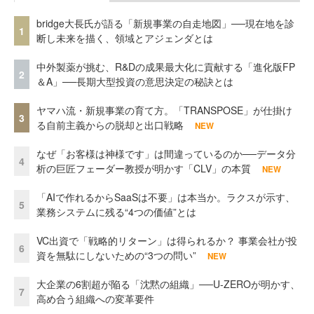
bridge大長氏が語る「新規事業の自走地図」──現在地を診
1
断し未来を描く、領域とアジェンダとは
中外製薬が挑む、R&Dの成果最大化に貢献する「進化版FP
2
＆A」──長期大型投資の意思決定の秘訣とは
ヤマハ流・新規事業の育て方。「TRANSPOSE」が仕掛け
3
る自前主義からの脱却と出口戦略
NEW
なぜ「お客様は神様です」は間違っているのか──データ分
4
析の巨匠フェーダー教授が明かす「CLV」の本質
NEW
「AIで作れるからSaaSは不要」は本当か。ラクスが示す、
5
業務システムに残る“4つの価値”とは
VC出資で「戦略的リターン」は得られるか？ 事業会社が投
6
資を無駄にしないための“3つの問い”
NEW
大企業の6割超が陥る「沈黙の組織」──U-ZEROが明かす、
7
高め合う組織への変革要件