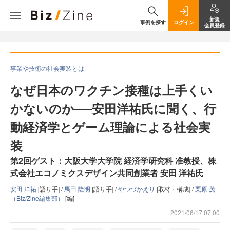
新規
事例を探す
ログイン
会員登録
事業や技術の社会実装とは
なぜ日本のワクチン接種は上手くい
かないのか──安田洋祐氏に聞く、行
動経済学とゲーム理論による社会実
装
第2回ゲスト：大阪大学大学院 経済学研究科 准教授、株
式会社エコノミクスデザイン共同創業者 安田 洋祐氏
安田 洋祐
[語り手] /
馬田 隆明
[語り手] /
やつづかえり
[取材・構成] /
栗原 茂
（Biz/Zine編集部）
[編]
2021/06/17 07:00