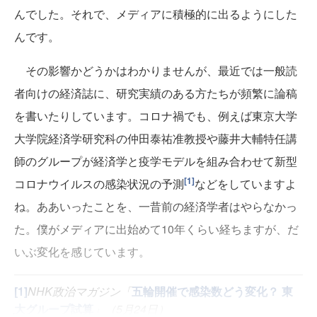
んでした。それで、メディアに積極的に出るようにした
んです。
その影響かどうかはわかりませんが、最近では一般読
者向けの経済誌に、研究実績のある方たちが頻繁に論稿
を書いたりしています。コロナ禍でも、例えば東京大学
大学院経済学研究科の仲田泰祐准教授や藤井大輔特任講
師のグループが経済学と疫学モデルを組み合わせて新型
[1]
コロナウイルスの感染状況の予測
などをしていますよ
ね。ああいったことを、一昔前の経済学者はやらなかっ
た。僕がメディアに出始めて10年くらい経ちますが、だ
いぶ変化を感じています。
[1]
NHK政治マガジン「
五輪開催で感染数どう変化？ 東
大グループ試算
」（5月24日）