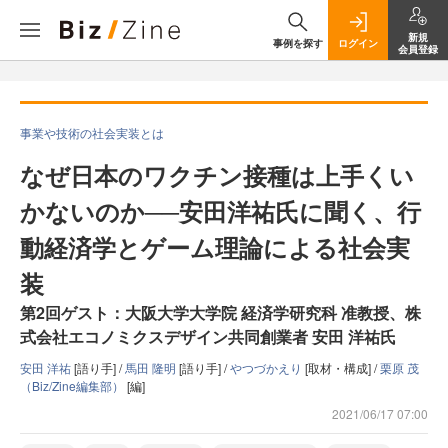
新規
事例を探す
ログイン
会員登録
事業や技術の社会実装とは
なぜ日本のワクチン接種は上手くい
かないのか──安田洋祐氏に聞く、行
動経済学とゲーム理論による社会実
装
第2回ゲスト：大阪大学大学院 経済学研究科 准教授、株
式会社エコノミクスデザイン共同創業者 安田 洋祐氏
安田 洋祐
[語り手] /
馬田 隆明
[語り手] /
やつづかえり
[取材・構成] /
栗原 茂
（Biz/Zine編集部）
[編]
2021/06/17 07:00