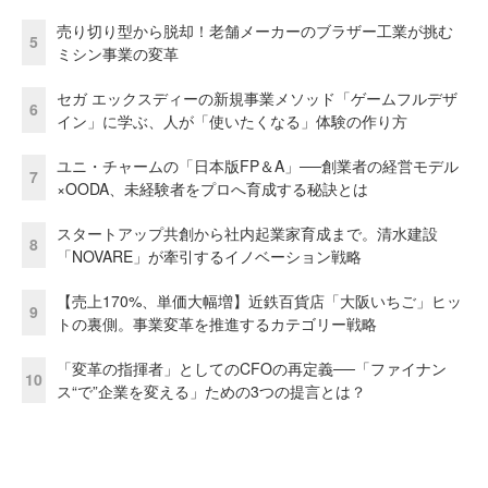
売り切り型から脱却！老舗メーカーのブラザー工業が挑む
5
ミシン事業の変革
セガ エックスディーの新規事業メソッド「ゲームフルデザ
6
イン」に学ぶ、人が「使いたくなる」体験の作り方
ユニ・チャームの「日本版FP＆A」──創業者の経営モデル
7
×OODA、未経験者をプロへ育成する秘訣とは
スタートアップ共創から社内起業家育成まで。清水建設
8
「NOVARE」が牽引するイノベーション戦略
【売上170%、単価大幅増】近鉄百貨店「大阪いちご」ヒッ
9
トの裏側。事業変革を推進するカテゴリー戦略
「変革の指揮者」としてのCFOの再定義──「ファイナン
10
ス“で”企業を変える」ための3つの提言とは？