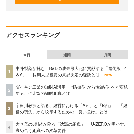
アクセスランキング
今日
週間
月間
中外製薬が挑む、R&Dの成果最大化に貢献する「進化版FP
1
＆A」──長期大型投資の意思決定の秘訣とは
NEW
ダイキン工業の知財AI活用──“防衛型”から“戦略型”へと変貌
2
する、伴走型の知財組織とは
宇田川教授と語る、経営における「A面」と「B面」──「経
3
営の喪失」から脱却するための「良い負け」とは
大企業の6割超が陥る「沈黙の組織」──U-ZEROが明かす、
4
高め合う組織への変革要件