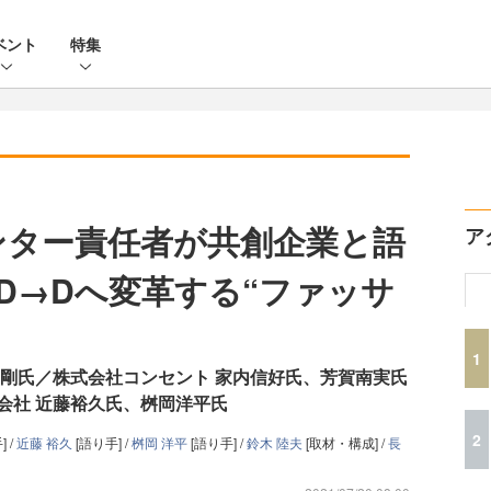
ベント
特集
ンター責任者が共創企業と語
ア
をD→Dへ変革する“ファッサ
1
中剛氏／株式会社コンセント 家内信好氏、芳賀南実氏
会社 近藤裕久氏、桝岡洋平氏
2
] /
近藤 裕久
[語り手] /
桝岡 洋平
[語り手] /
鈴木 陸夫
[取材・構成] /
長