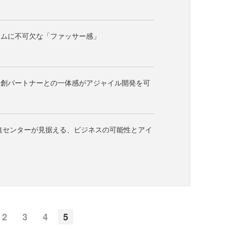
テムに不可欠な「ファッサー感」
共創パートナーとの一体感がアジャイル開発を可
進センターが見据える、ビジネスの可能性とアイ
2
3
4
5