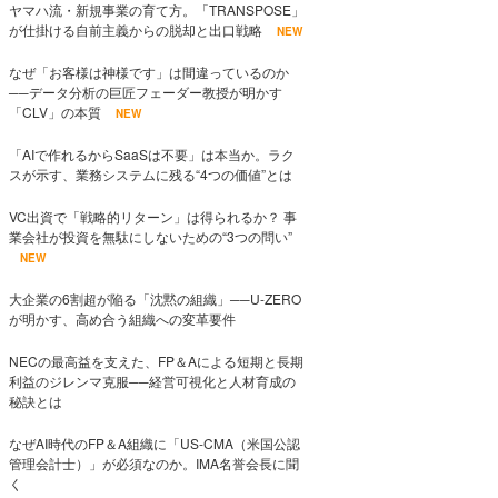
ヤマハ流・新規事業の育て方。「TRANSPOSE」
が仕掛ける自前主義からの脱却と出口戦略
NEW
なぜ「お客様は神様です」は間違っているのか
──データ分析の巨匠フェーダー教授が明かす
「CLV」の本質
NEW
「AIで作れるからSaaSは不要」は本当か。ラク
スが示す、業務システムに残る“4つの価値”とは
VC出資で「戦略的リターン」は得られるか？ 事
業会社が投資を無駄にしないための“3つの問い”
NEW
大企業の6割超が陥る「沈黙の組織」──U-ZERO
が明かす、高め合う組織への変革要件
NECの最高益を支えた、FP＆Aによる短期と長期
利益のジレンマ克服──経営可視化と人材育成の
秘訣とは
なぜAI時代のFP＆A組織に「US-CMA（米国公認
管理会計士）」が必須なのか。IMA名誉会長に聞
く