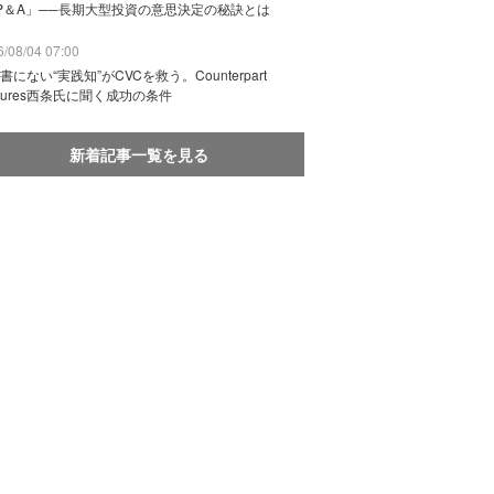
P＆A」──長期大型投資の意思決定の秘訣とは
/08/04 07:00
書にない“実践知”がCVCを救う。Counterpart
ntures西条氏に聞く成功の条件
新着記事一覧を見る