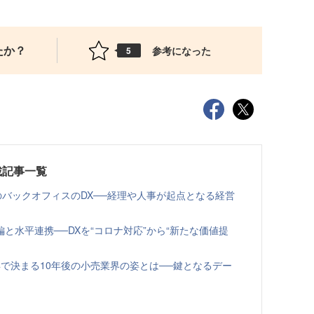
たか？
参考になった
5
載記事一覧
のバックオフィスのDX──経理や人事が起点となる経営
と水平連携──DXを“コロナ対応”から“新たな価値提
で決まる10年後の小売業界の姿とは──鍵となるデー