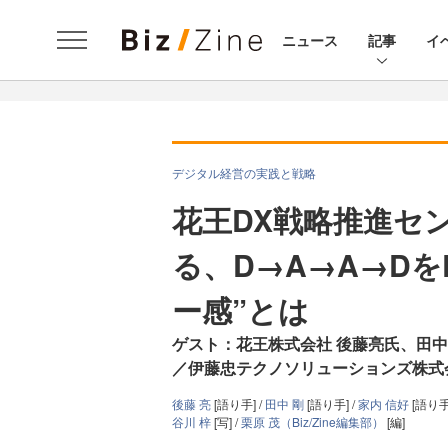
ニュース
記事
イ
デジタル経営の実践と戦略
花王DX戦略推進セ
る、D→A→A→D
ー感”とは
ゲスト：花王株式会社 後藤亮氏、田
／伊藤忠テクノソリューションズ株式
後藤 亮
[語り手] /
田中 剛
[語り手] /
家内 信好
[語り手
谷川 梓
[写] /
栗原 茂（Biz/Zine編集部）
[編]