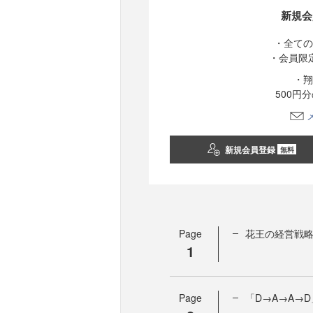
新規会
・全ての
・会員限
・翔
500円
新規会員登録
無料
Page
花王の経営戦略
1
Page
「D→A→A→