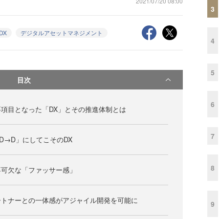
2021/07/20 08:00
3
DX
デジタルアセットマネジメント
4
5
目次
6
項目となった「DX」とその推進体制とは
7
D→D」にしてこそのDX
8
不可欠な「ファッサー感」
ートナーとの一体感がアジャイル開発を可能に
9