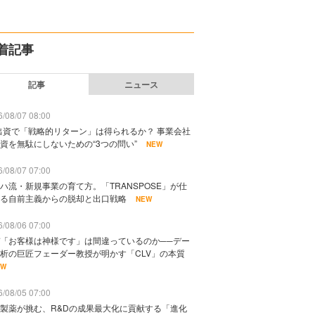
着記事
記事
ニュース
/08/07 08:00
出資で「戦略的リターン」は得られるか？ 事業会社
資を無駄にしないための“3つの問い”
NEW
/08/07 07:00
ハ流・新規事業の育て方。「TRANSPOSE」が仕
る自前主義からの脱却と出口戦略
NEW
/08/06 07:00
「お客様は神様です」は間違っているのか──デー
析の巨匠フェーダー教授が明かす「CLV」の本質
EW
/08/05 07:00
製薬が挑む、R&Dの成果最大化に貢献する「進化