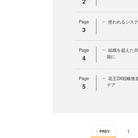
2
Page
使われるシス
3
Page
組織を超えた
4
能に
Page
花王DX戦略推
5
デア
1
PREV