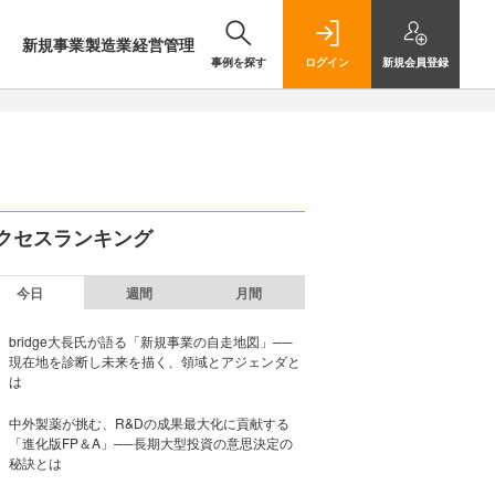
新規事業
製造業
経営管理
事例を探す
ログイン
新規
会員登録
クセスランキング
今日
週間
月間
bridge大長氏が語る「新規事業の自走地図」──
現在地を診断し未来を描く、領域とアジェンダと
は
中外製薬が挑む、R&Dの成果最大化に貢献する
「進化版FP＆A」──長期大型投資の意思決定の
秘訣とは