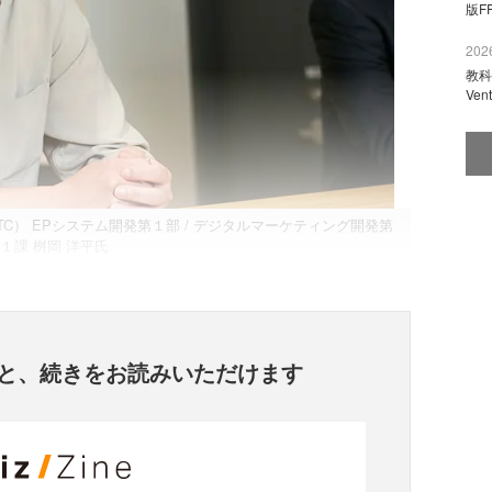
版F
2026
教科
Ve
C） EPシステム開発第１部 / デジタルマーケティング開発第
１課 桝岡 洋平氏
と、
続きをお読みいただけます