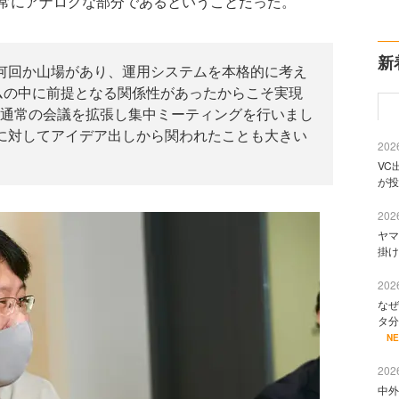
常にアナログな部分であるということだった。
新
何回か山場があり、運用システムを本格的に考え
ームの中に前提となる関係性があったからこそ実現
通常の会議を拡張し集中ミーティングを行いまし
に対してアイデア出しから関われたことも大きい
2026
VC
が投
2026
ヤマ
掛け
2026
なぜ
タ分
N
2026
中外