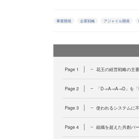
事業開発
企業戦略
アジャイル開発
Page
1
花王の経営戦略の主要
Page
2
「D→A→A→D」を「
Page
3
使われるシステムに
Page
4
組織を超えた共創パ