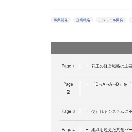
事業開発
企業戦略
アジャイル開発
Page
1
花王の経営戦略の主要
Page
「D→A→A→D」を「
2
Page
3
使われるシステムに
Page
4
組織を超えた共創パ