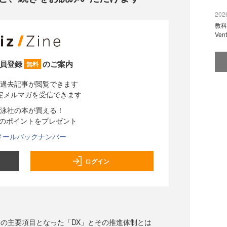
2026
教科
Ve
員登録
のご案内
無料
過去記事が閲覧できます
定メルマガを受信できます
泳社の本が買える！
分のポイントをプレゼント
メールバックナンバー
ログイン
の主要項目となった「DX」とその推進体制とは