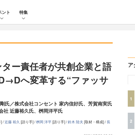
ベント
特集
ンター責任者が共創企業と語
ア
をD→Dへ変革する“ファッサ
1
中剛氏／株式会社コンセント 家内信好氏、芳賀南実氏
会社 近藤裕久氏、桝岡洋平氏
2
] /
近藤 裕久
[語り手] /
桝岡 洋平
[語り手] /
鈴木 陸夫
[取材・構成] /
長