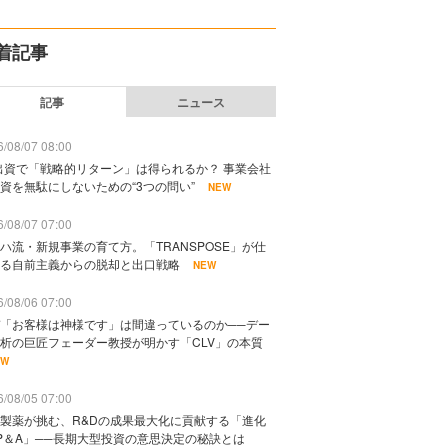
着記事
記事
ニュース
/08/07 08:00
出資で「戦略的リターン」は得られるか？ 事業会社
資を無駄にしないための“3つの問い”
NEW
/08/07 07:00
ハ流・新規事業の育て方。「TRANSPOSE」が仕
る自前主義からの脱却と出口戦略
NEW
/08/06 07:00
「お客様は神様です」は間違っているのか──デー
析の巨匠フェーダー教授が明かす「CLV」の本質
EW
/08/05 07:00
製薬が挑む、R&Dの成果最大化に貢献する「進化
P＆A」──長期大型投資の意思決定の秘訣とは