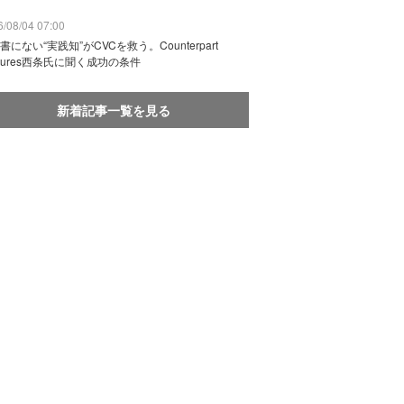
/08/04 07:00
書にない“実践知”がCVCを救う。Counterpart
ntures西条氏に聞く成功の条件
新着記事一覧を見る