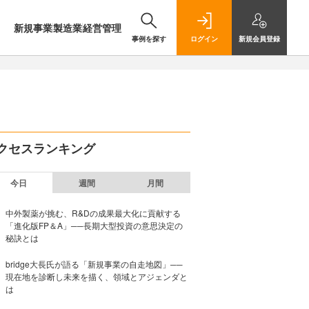
新規事業
製造業
経営管理
事例を探す
ログイン
新規
会員登録
クセスランキング
今日
週間
月間
中外製薬が挑む、R&Dの成果最大化に貢献する
「進化版FP＆A」──長期大型投資の意思決定の
秘訣とは
bridge大長氏が語る「新規事業の自走地図」──
現在地を診断し未来を描く、領域とアジェンダと
は