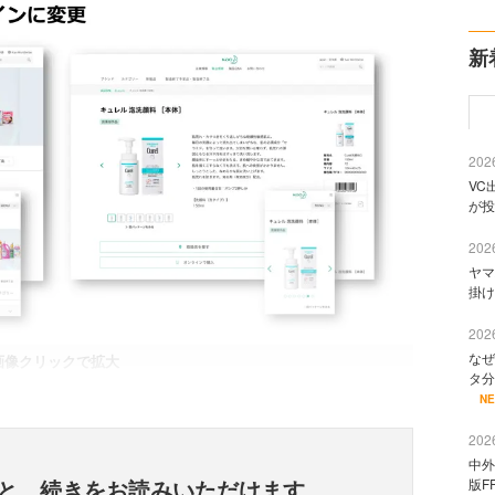
新
2026
VC
が投
2026
ヤマ
掛け
2026
なぜ
画像クリックで拡大
タ分
N
2026
中外
と、
続きをお読みいただけます
版F