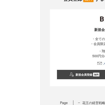
新規会
・全ての
・会員限
・翔
500円
新規会員登録
無料
Page
花王の経営戦略