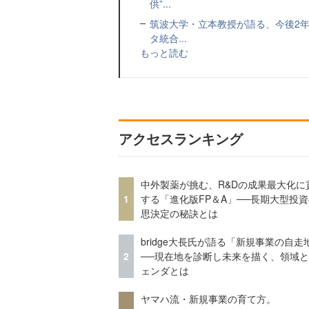
供”...
筑波大学・立本教授が語る、今後2年
タ統合...
もっと読む
アクセスランキング
中外製薬が挑む、R&Dの成果最大化に
1
する「進化版FP＆A」──長期大型投
思決定の秘訣とは
bridge大長氏が語る「新規事業の自走
2
──現在地を診断し未来を描く、領域
ェンダとは
ヤマハ流・新規事業の育て方。