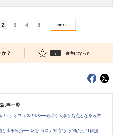
2
3
4
5
NEXT
たか？
参考になった
5
載記事一覧
のバックオフィスのDX──経理や人事が起点となる経営
と水平連携──DXを“コロナ対応”から“新たな価値提