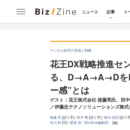
ニュース
記事
イ
デジタル経営の実践と戦略
花王DX戦略推進セ
る、D→A→A→D
ー感”とは
ゲスト：花王株式会社 後藤亮氏、田
／伊藤忠テクノソリューションズ株式
後藤 亮
[語り手] /
田中 剛
[語り手] /
家内 信好
[語り手
谷川 梓
[写] /
栗原 茂（Biz/Zine編集部）
[編]