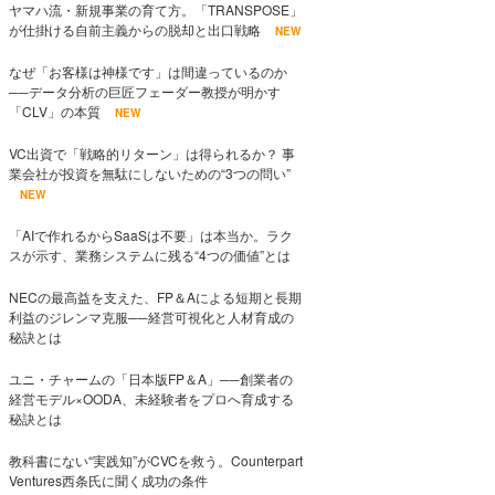
ヤマハ流・新規事業の育て方。「TRANSPOSE」
が仕掛ける自前主義からの脱却と出口戦略
NEW
なぜ「お客様は神様です」は間違っているのか
──データ分析の巨匠フェーダー教授が明かす
「CLV」の本質
NEW
VC出資で「戦略的リターン」は得られるか？ 事
業会社が投資を無駄にしないための“3つの問い”
NEW
「AIで作れるからSaaSは不要」は本当か。ラク
スが示す、業務システムに残る“4つの価値”とは
NECの最高益を支えた、FP＆Aによる短期と長期
利益のジレンマ克服──経営可視化と人材育成の
秘訣とは
ユニ・チャームの「日本版FP＆A」──創業者の
経営モデル×OODA、未経験者をプロへ育成する
秘訣とは
教科書にない“実践知”がCVCを救う。Counterpart
Ventures西条氏に聞く成功の条件