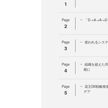
1
Page
「D→A→A→
2
Page
使われるシス
3
Page
組織を超えた
4
能に
Page
花王DX戦略推
5
デア