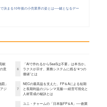
で決まる10年後の小売業界の姿とは──鍵となるデー
貢献
「AIで作れるからSaaSは不要」は本当か。
資の意
6
ラクスが示す、業務システムに残る“4つの
価値”とは
地図」
NECの最高益を支えた、FP＆Aによる短期
とアジ
7
と長期利益のジレンマ克服──経営可視化と
人材育成の秘訣とは
ユニ・チャームの「日本版FP＆A」──創業