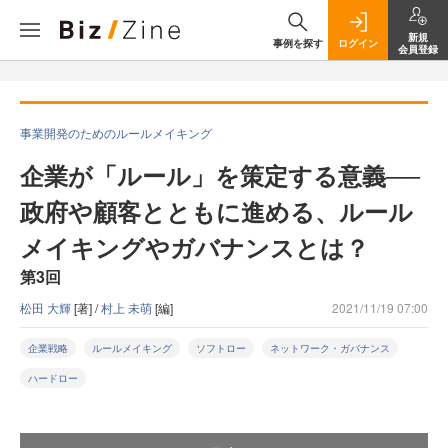
新規
事例を探す
ログイン
会員登録
事業開発のためのルールメイキング
企業が「ルール」を策定する意義──
政府や顧客とともに進める、ルール
メイキングやガバナンスとは？
第3回
松田 大輝
[著] /
村上 未萌
[編]
2021/11/19 07:00
企業戦略
ルールメイキング
ソフトロー
ネットワーク・ガバナンス
ハードロー