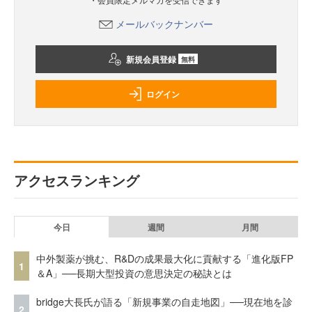
メールバックナンバー
新規会員登録
無料
ログイン
アクセスランキング
今日
週間
月間
中外製薬が挑む、R&Dの成果最大化に貢献する「進化版FP
1
＆A」──長期大型投資の意思決定の秘訣とは
bridge大長氏が語る「新規事業の自走地図」──現在地を診
2