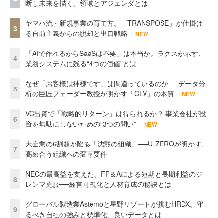
断し未来を描く、領域とアジェンダとは
ヤマハ流・新規事業の育て方。「TRANSPOSE」が仕掛け
3
る自前主義からの脱却と出口戦略
NEW
「AIで作れるからSaaSは不要」は本当か。ラクスが示す、
4
業務システムに残る“4つの価値”とは
なぜ「お客様は神様です」は間違っているのか──データ分
5
析の巨匠フェーダー教授が明かす「CLV」の本質
NEW
VC出資で「戦略的リターン」は得られるか？ 事業会社が投
6
資を無駄にしないための“3つの問い”
NEW
大企業の6割超が陥る「沈黙の組織」──U-ZEROが明かす、
7
高め合う組織への変革要件
NECの最高益を支えた、FP＆Aによる短期と長期利益のジ
8
レンマ克服──経営可視化と人材育成の秘訣とは
グローバル製造業Astemoと星野リゾートが挑むHRDX。守
9
るべき自社の強みと標準化、良いデータとは