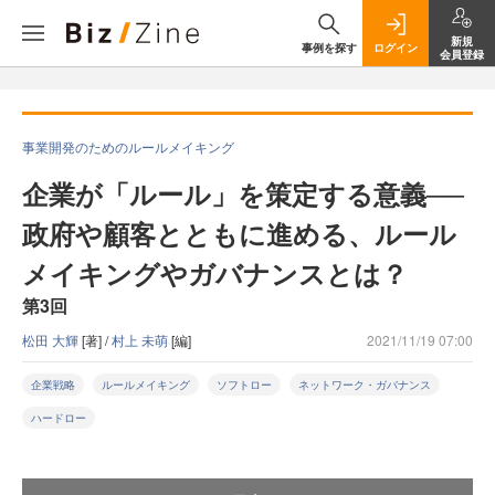
新規
事例を探す
ログイン
会員登録
事業開発のためのルールメイキング
企業が「ルール」を策定する意義──
政府や顧客とともに進める、ルール
メイキングやガバナンスとは？
第3回
松田 大輝
[著] /
村上 未萌
[編]
2021/11/19 07:00
企業戦略
ルールメイキング
ソフトロー
ネットワーク・ガバナンス
ハードロー