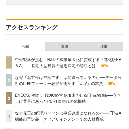
アクセスランキング
今日
週間
月間
中外製薬が挑む、R&Dの成果最大化に貢献する「進化版FP
1
＆A」──長期大型投資の意思決定の秘訣とは
NEW
なぜ「お客様は神様です」は間違っているのか──データ分
2
析の巨匠フェーダー教授が明かす「CLV」の本質
NEW
ENEOSが挑む、ROIC経営を加速させるFP＆A組織──立ち
3
上げ背景にあったPBR1倍割れの危機感
なぜ花王の経理パーソンは事業参謀になれるのか──FP＆A
4
機能の再定義、タフアサインメントでの人材育成