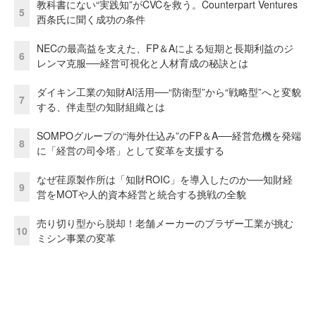
教科書にない“実践知”がCVCを救う。Counterpart Ventures
5
西条氏に聞く成功の条件
NECの最高益を支えた、FP＆Aによる短期と長期利益のジ
6
レンマ克服──経営可視化と人材育成の秘訣とは
ダイキン工業の知財AI活用──“防衛型”から“戦略型”へと変貌
7
する、伴走型の知財組織とは
SOMPOグループの“海外仕込み”のFP＆A──経営危機を発端
8
に「経営の司令塔」として変革を支援する
なぜ荏原製作所は「知財ROIC」を導入したのか──知財経
9
営をMOTや人的資本経営と統合する挑戦の全貌
売り切り型から脱却！老舗メーカーのブラザー工業が挑む
10
ミシン事業の変革