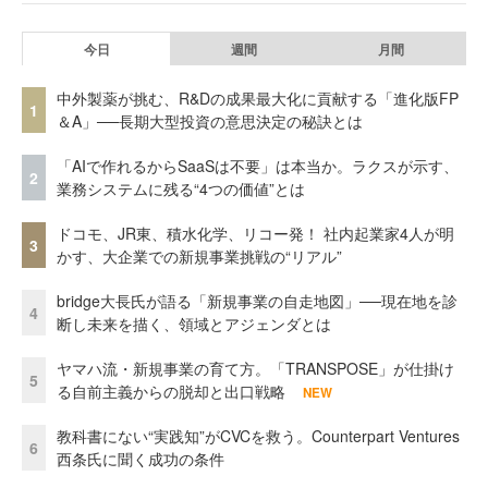
今日
週間
月間
中外製薬が挑む、R&Dの成果最大化に貢献する「進化版FP
1
＆A」──長期大型投資の意思決定の秘訣とは
「AIで作れるからSaaSは不要」は本当か。ラクスが示す、
2
業務システムに残る“4つの価値”とは
ドコモ、JR東、積水化学、リコー発！ 社内起業家4人が明
3
かす、大企業での新規事業挑戦の“リアル”
bridge大長氏が語る「新規事業の自走地図」──現在地を診
4
断し未来を描く、領域とアジェンダとは
ヤマハ流・新規事業の育て方。「TRANSPOSE」が仕掛け
5
る自前主義からの脱却と出口戦略
NEW
教科書にない“実践知”がCVCを救う。Counterpart Ventures
6
西条氏に聞く成功の条件