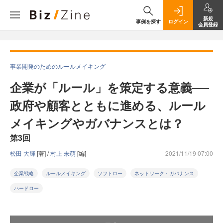
新規
事例を探す
ログイン
会員登録
事業開発のためのルールメイキング
企業が「ルール」を策定する意義──
政府や顧客とともに進める、ルール
メイキングやガバナンスとは？
第3回
松田 大輝
[著] /
村上 未萌
[編]
2021/11/19 07:00
企業戦略
ルールメイキング
ソフトロー
ネットワーク・ガバナンス
ハードロー