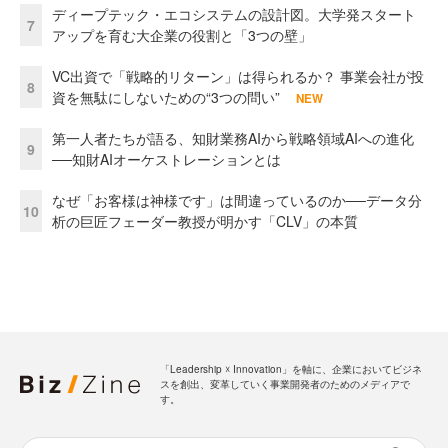
ディープテック・エコシステムの設計図。大学発スタート
7
アップを育む大企業の役割と「3つの壁」
VC出資で「戦略的リターン」は得られるか？ 事業会社が投
8
資を無駄にしないための“3つの問い”
NEW
第一人者たちが語る、知財業務AIから戦略領域AIへの進化
9
──知財AIオーケストレーションとは
なぜ「お客様は神様です」は間違っているのか──データ分
10
析の巨匠フェーダー教授が明かす「CLV」の本質
「Leadership ☓ Innovation」を軸に、企業においてビジネ
スを創出、変革していく事業開発者のためのメディアで
す。