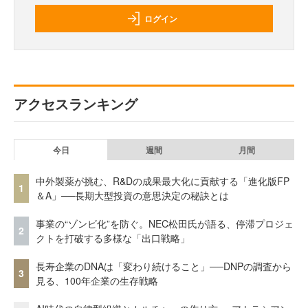
ログイン
アクセスランキング
今日
週間
月間
中外製薬が挑む、R&Dの成果最大化に貢献する「進化版FP
1
＆A」──長期大型投資の意思決定の秘訣とは
事業の“ゾンビ化”を防ぐ。NEC松田氏が語る、停滞プロジェ
2
クトを打破する多様な「出口戦略」
長寿企業のDNAは「変わり続けること」──DNPの調査から
3
見る、100年企業の生存戦略