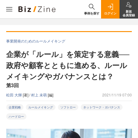
新規
事例を探す
ログイン
会員登録
事業開発のためのルールメイキング
企業が「ルール」を策定する意義──
政府や顧客とともに進める、ルール
メイキングやガバナンスとは？
第3回
松田 大輝
[著] /
村上 未萌
[編]
2021/11/19 07:00
企業戦略
ルールメイキング
ソフトロー
ネットワーク・ガバナンス
ハードロー