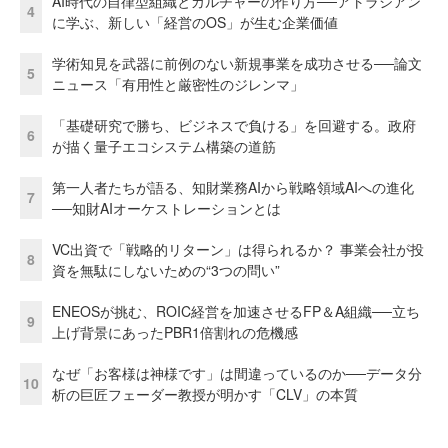
AI時代の自律型組織とカルチャーの作り方──アトラシアン
4
に学ぶ、新しい「経営のOS」が生む企業価値
学術知見を武器に前例のない新規事業を成功させる──論文
5
ニュース「有用性と厳密性のジレンマ」
「基礎研究で勝ち、ビジネスで負ける」を回避する。政府
6
が描く量子エコシステム構築の道筋
第一人者たちが語る、知財業務AIから戦略領域AIへの進化
7
──知財AIオーケストレーションとは
VC出資で「戦略的リターン」は得られるか？ 事業会社が投
8
資を無駄にしないための“3つの問い”
ENEOSが挑む、ROIC経営を加速させるFP＆A組織──立ち
9
上げ背景にあったPBR1倍割れの危機感
なぜ「お客様は神様です」は間違っているのか──データ分
10
析の巨匠フェーダー教授が明かす「CLV」の本質