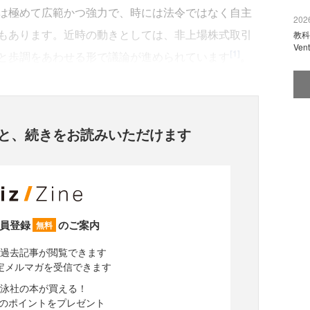
は極めて広範かつ強力で、時には法令ではなく自主
2026
もあります。近時の動きとしては、非上場株式取引
教科
Ve
[1]
と歩調をあわせる形で議論が進められています
。
と、
続きをお読みいただけます
員登録
のご案内
無料
過去記事が閲覧できます
定メルマガを受信できます
泳社の本が買える！
分のポイントをプレゼント