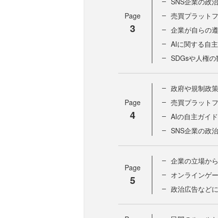
SNS企業の政
Page
売買プラット
3
企業が自らの
AIに関する自
SDGsや人権
政府や規制政
Page
売買プラット
4
AIの自主ガイ
SNS企業の政
企業の立場か
Page
オンラインゲ
5
政治広告など