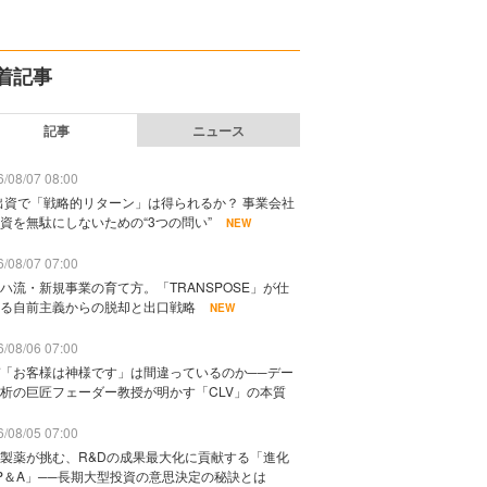
着記事
記事
ニュース
/08/07 08:00
出資で「戦略的リターン」は得られるか？ 事業会社
資を無駄にしないための“3つの問い”
NEW
/08/07 07:00
ハ流・新規事業の育て方。「TRANSPOSE」が仕
る自前主義からの脱却と出口戦略
NEW
/08/06 07:00
「お客様は神様です」は間違っているのか──デー
析の巨匠フェーダー教授が明かす「CLV」の本質
/08/05 07:00
製薬が挑む、R&Dの成果最大化に貢献する「進化
P＆A」──長期大型投資の意思決定の秘訣とは