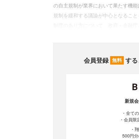
の自主規制が業界において果たす機能
規制を緩和する議論が中心となること
制度のあり方について、政府・金融庁
会員登録
する
無料
新規会
・全ての
・会員限
・翔
500円