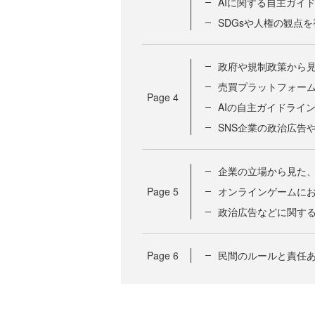
AIに関する自主ガイ
SDGsや人権の観点
政府や規制政策から
売買プラットフォー
Page
4
AIの自主ガイドライ
SNS企業の政治広告
企業の立場から見た
Page
5
オンラインゲームに
政治広告などに関す
Page
6
民間のルールと責任