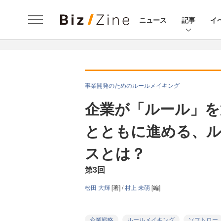
ニュース
記事
イ
事業開発のためのルールメイキング
企業が「ルール」を
とともに進める、
スとは？
第3回
松田 大輝
[著] /
村上 未萌
[編]
企業戦略
ルールメイキング
ソフトロー