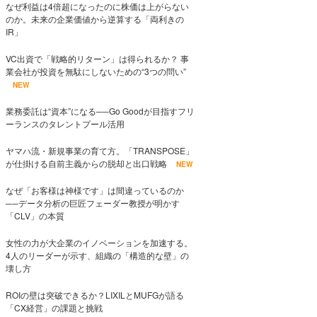
なぜ利益は4倍超になったのに株価は上がらない
のか。未来の企業価値から逆算する「両利きの
IR」
VC出資で「戦略的リターン」は得られるか？ 事
業会社が投資を無駄にしないための“3つの問い”
NEW
業務委託は“資本”になる──Go Goodが目指すフリ
ーランスのタレントプール活用
ヤマハ流・新規事業の育て方。「TRANSPOSE」
が仕掛ける自前主義からの脱却と出口戦略
NEW
なぜ「お客様は神様です」は間違っているのか
──データ分析の巨匠フェーダー教授が明かす
「CLV」の本質
女性の力が大企業のイノベーションを加速する。
4人のリーダーが示す、組織の「構造的な壁」の
壊し方
ROIの壁は突破できるか？LIXILとMUFGが語る
「CX経営」の課題と挑戦