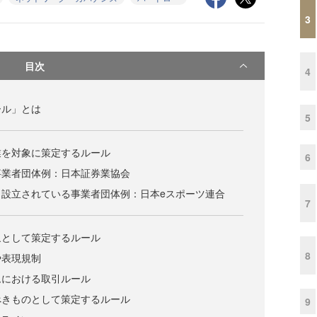
3
目次
4
ール」とは
5
業を対象に策定するルール
6
事業者団体例：日本証券業協会
く設立されている事業者団体例：日本eスポーツ連合
7
象として策定するルール
8
や表現規制
ムにおける取引ルール
べきものとして策定するルール
9