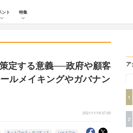
ベント
特集
策定する意義──政府や顧客
ア
ルールメイキングやガバナン
1
2021/11/19 07:00
2
ネットワーク・ガバナンス
ハードロー