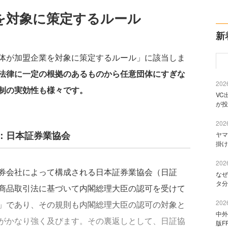
を対象に策定するルール
新
体が加盟企業を対象に策定するルール」に該当しま
法律に一定の根拠のあるものから任意団体にすぎな
2026
制の実効性も様々です。
VC
が投
2026
：日本証券業協会
ヤマ
掛け
2026
券会社によって構成される日本証券業協会（日証
なぜ
タ分
商品取引法に基づいて内閣総理大臣の認可を受けて
2026
」であり、その規則も内閣総理大臣の認可の対象と
中外
がかなり強く及びます。その裏返しとして、日証協
版F