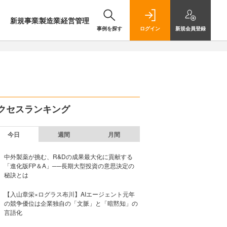
新規事業
製造業
経営管理
事例を探す
ログイン
新規
会員登録
クセスランキング
今日
週間
月間
中外製薬が挑む、R&Dの成果最大化に貢献する
「進化版FP＆A」──長期大型投資の意思決定の
秘訣とは
【入山章栄×ログラス布川】AIエージェント元年
の競争優位は企業独自の「文脈」と「暗黙知」の
言語化