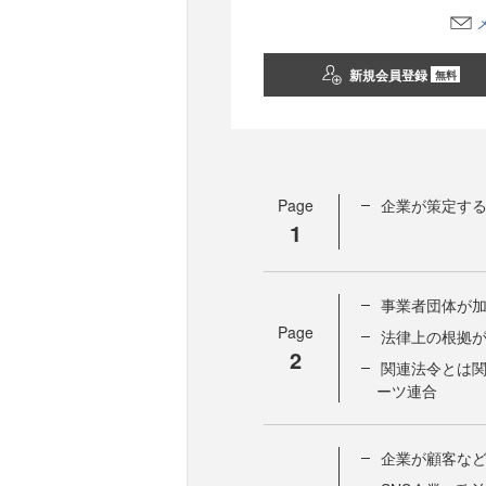
新規会員登録
無料
Page
企業が策定す
1
事業者団体が
Page
法律上の根拠
2
関連法令とは関
ーツ連合
企業が顧客な