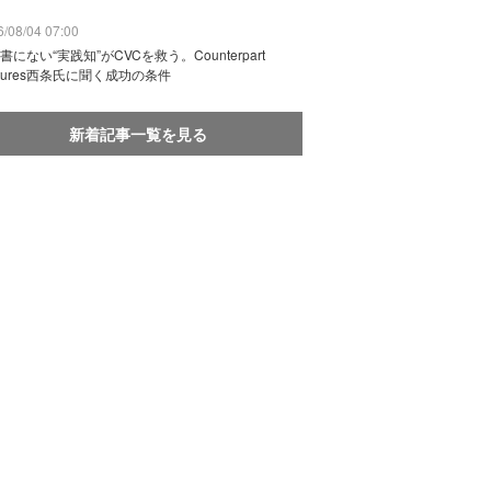
/08/04 07:00
書にない“実践知”がCVCを救う。Counterpart
ntures西条氏に聞く成功の条件
新着記事一覧を見る