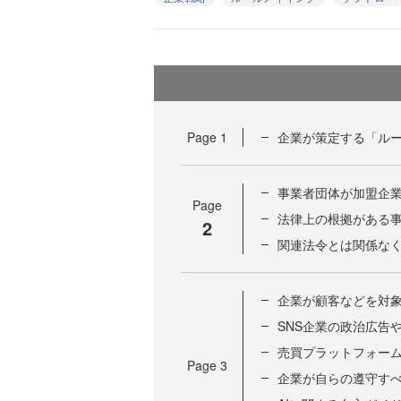
Page
1
企業が策定する「ル
事業者団体が加盟企
Page
法律上の根拠がある
2
関連法令とは関係な
企業が顧客などを対
SNS企業の政治広告
売買プラットフォー
Page
3
企業が自らの遵守す