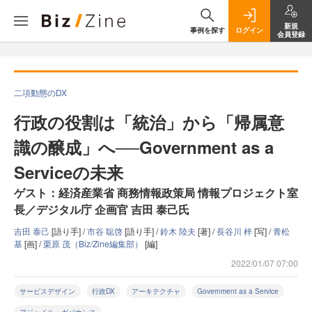
新規
事例を探す
ログイン
会員登録
二項動態のDX
行政の役割は「統治」から「帰属意
識の醸成」へ──Government as a
Serviceの未来
ゲスト：経済産業省 商務情報政策局 情報プロジェクト室
長／デジタル庁 企画官 吉田 泰己氏
吉田 泰己
[語り手] /
市谷 聡啓
[語り手] /
鈴木 陸夫
[著] /
長谷川 梓
[写] /
青松
基
[画] /
栗原 茂（Biz/Zine編集部）
[編]
2022/01/07 07:00
サービスデザイン
行政DX
アーキテクチャ
Government as a Service