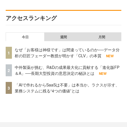
アクセスランキング
今日
週間
月間
なぜ「お客様は神様です」は間違っているのか──データ分
1
析の巨匠フェーダー教授が明かす「CLV」の本質
NEW
中外製薬が挑む、R&Dの成果最大化に貢献する「進化版FP
2
＆A」──長期大型投資の意思決定の秘訣とは
NEW
「AIで作れるからSaaSは不要」は本当か。ラクスが示す、
3
業務システムに残る“4つの価値”とは