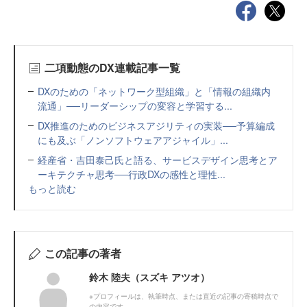
二項動態のDX連載記事一覧
DXのための「ネットワーク型組織」と「情報の組織内
流通」──リーダーシップの変容と学習する...
DX推進のためのビジネスアジリティの実装──予算編成
にも及ぶ「ノンソフトウェアアジャイル」...
経産省・吉田泰己氏と語る、サービスデザイン思考とア
ーキテクチャ思考──行政DXの感性と理性...
もっと読む
この記事の著者
鈴木 陸夫（スズキ アツオ）
※プロフィールは、執筆時点、または直近の記事の寄稿時点で
の内容です