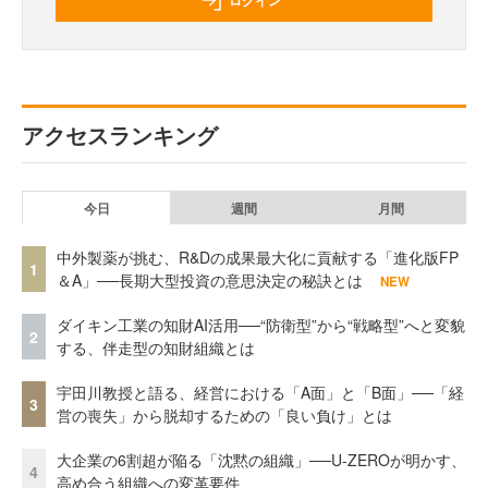
ログイン
アクセスランキング
今日
週間
月間
中外製薬が挑む、R&Dの成果最大化に貢献する「進化版FP
1
＆A」──長期大型投資の意思決定の秘訣とは
NEW
ダイキン工業の知財AI活用──“防衛型”から“戦略型”へと変貌
2
する、伴走型の知財組織とは
宇田川教授と語る、経営における「A面」と「B面」──「経
3
営の喪失」から脱却するための「良い負け」とは
大企業の6割超が陥る「沈黙の組織」──U-ZEROが明かす、
4
高め合う組織への変革要件