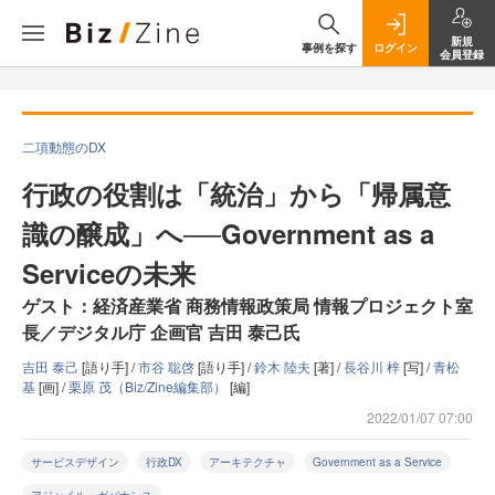
新規
事例を探す
ログイン
会員登録
二項動態のDX
行政の役割は「統治」から「帰属意
識の醸成」へ──Government as a
Serviceの未来
ゲスト：経済産業省 商務情報政策局 情報プロジェクト室
長／デジタル庁 企画官 吉田 泰己氏
吉田 泰己
[語り手] /
市谷 聡啓
[語り手] /
鈴木 陸夫
[著] /
長谷川 梓
[写] /
青松
基
[画] /
栗原 茂（Biz/Zine編集部）
[編]
2022/01/07 07:00
サービスデザイン
行政DX
アーキテクチャ
Government as a Service