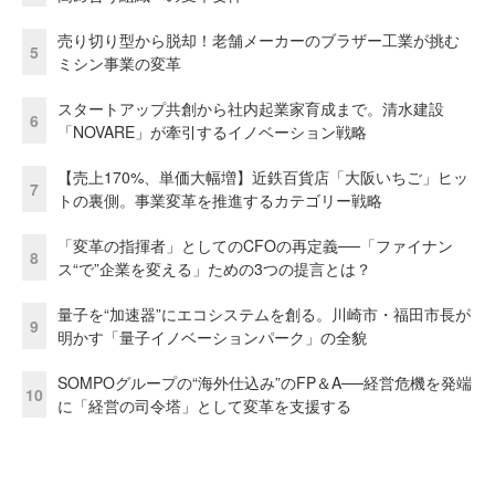
売り切り型から脱却！老舗メーカーのブラザー工業が挑む
5
ミシン事業の変革
スタートアップ共創から社内起業家育成まで。清水建設
6
「NOVARE」が牽引するイノベーション戦略
【売上170%、単価大幅増】近鉄百貨店「大阪いちご」ヒッ
7
トの裏側。事業変革を推進するカテゴリー戦略
「変革の指揮者」としてのCFOの再定義──「ファイナン
8
ス“で”企業を変える」ための3つの提言とは？
量子を“加速器”にエコシステムを創る。川崎市・福田市長が
9
明かす「量子イノベーションパーク」の全貌
SOMPOグループの“海外仕込み”のFP＆A──経営危機を発端
10
に「経営の司令塔」として変革を支援する