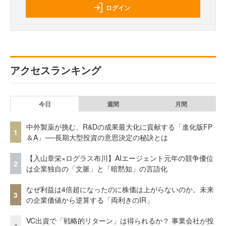
ログイン
アクセスランキング
今日
週間
月間
中外製薬が挑む、R&Dの成果最大化に貢献する「進化版FP
1
＆A」──長期大型投資の意思決定の秘訣とは
【入山章栄×ログラス布川】AIエージェント元年の競争優位
2
は企業独自の「文脈」と「暗黙知」の言語化
なぜ利益は4倍超になったのに株価は上がらないのか。未来
3
の企業価値から逆算する「両利きのIR」
VC出資で「戦略的リターン」は得られるか？ 事業会社が投
4