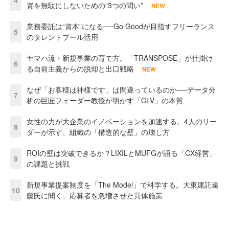
資を無駄にしないための“3つの問い”
NEW
業務委託は“資本”になる──Go Goodが目指すフリーランス
5
のタレントプール活用
ヤマハ流・新規事業の育て方。「TRANSPOSE」が仕掛け
6
る自前主義からの脱却と出口戦略
NEW
なぜ「お客様は神様です」は間違っているのか──データ分
7
析の巨匠フェーダー教授が明かす「CLV」の本質
女性の力が大企業のイノベーションを加速する。4人のリー
8
ダーが示す、組織の「構造的な壁」の壊し方
ROIの壁は突破できるか？LIXILとMUFGが語る「CX経営」
9
の課題と挑戦
新規事業提案制度を「The Model」で科学する。大東建託遠
10
藤氏に聞く、応募者を急増させた具体施策