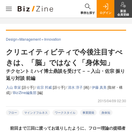
新規
事例を探す
ログイン
会員登録
Design×Management＝Innovation
クリエイティビティで今後注目すべ
きは、「脳」ではなく「身体知」
チクセントミハイ博士鼎談を受けて－－入山・佐宗 振り
返り対談 前編
入山 章栄
[語り手] /
佐宗 邦威
[語り手] /
清水 淳子
[画] /
伊藤 真美
[取材・構
成] /
Biz/Zine編集部
[編]
2015/04/09 02:30
フロー
マインドフルネス
ワークスタイル
事業開発
身体知
前回まで三回に渡ってお送りしたように、フロー理論の提唱者