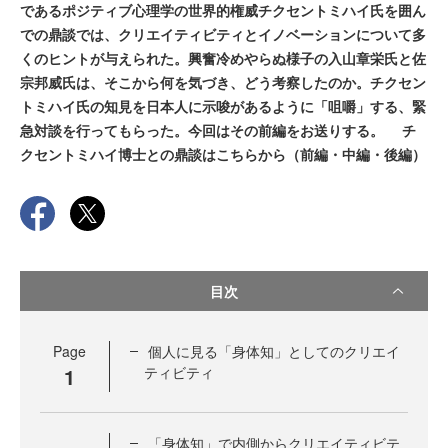
であるポジティブ心理学の世界的権威チクセントミハイ氏を囲ん
での鼎談では、クリエイティビティとイノベーションについて多
くのヒントが与えられた。興奮冷めやらぬ様子の入山章栄氏と佐
宗邦威氏は、そこから何を気づき、どう考察したのか。チクセン
トミハイ氏の知見を日本人に示唆があるように「咀嚼」する、緊
急対談を行ってもらった。今回はその前編をお送りする。 チ
クセントミハイ博士との鼎談はこちらから（前編・中編・後編）
目次
Page
個人に見る「身体知」としてのクリエイ
1
ティビティ
「身体知」で内側からクリエイティビテ