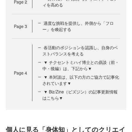
Page
2
ィを高める
適度な挑戦を提供し、外側から「フロ
Page
3
ー」を喚起する
各活動のポジションを認識し、自身のベ
ストバランスを考える
▼ チクセントミハイ博士との鼎談（前・
中・後編）は、下記から▼
Page
4
▼ 本対談は、以下の方のご協力で記事化
されています▼
▼ Biz/Zine（ビズジン）の記事更新情報
はこちら▼
個人に見る「身体知」としてのクリエイ