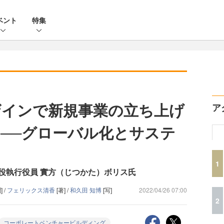
ベント
特集
は
ザインで新規事業の立ち上げ
ア
」──グローバル化とサステ
1
役執行役員 實方（じつかた）ボリス氏
] /
フェリックス清香
[著] /
和久田 知博
[写]
2022/04/26 07:00
2
コーポレートベンチャービルディング