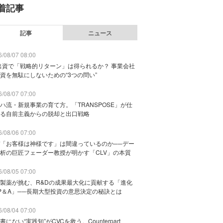
着記事
記事
ニュース
/08/07 08:00
出資で「戦略的リターン」は得られるか？ 事業会社
資を無駄にしないための“3つの問い”
/08/07 07:00
ハ流・新規事業の育て方。「TRANSPOSE」が仕
る自前主義からの脱却と出口戦略
/08/06 07:00
「お客様は神様です」は間違っているのか──デー
析の巨匠フェーダー教授が明かす「CLV」の本質
/08/05 07:00
製薬が挑む、R&Dの成果最大化に貢献する「進化
P＆A」──長期大型投資の意思決定の秘訣とは
/08/04 07:00
書にない“実践知”がCVCを救う。Counterpart