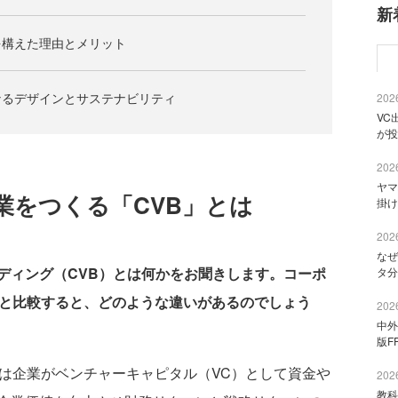
新
を構えた理由とメリット
なるデザインとサステナビリティ
2026
VC
が投
2026
ヤマ
業をつくる「CVB」とは
掛け
2026
なぜ
ディング（CVB）とは何かをお聞きします。コーポ
タ分
）と比較すると、どのような違いがあるのでしょう
2026
中外
版F
Cは企業がベンチャーキャピタル（VC）として資金や
2026
教科