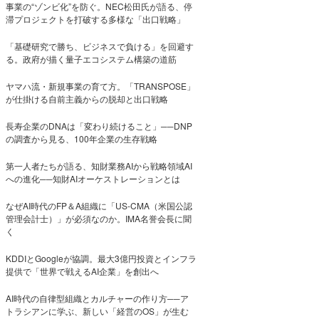
事業の“ゾンビ化”を防ぐ。NEC松田氏が語る、停
滞プロジェクトを打破する多様な「出口戦略」
「基礎研究で勝ち、ビジネスで負ける」を回避す
る。政府が描く量子エコシステム構築の道筋
ヤマハ流・新規事業の育て方。「TRANSPOSE」
が仕掛ける自前主義からの脱却と出口戦略
長寿企業のDNAは「変わり続けること」──DNP
の調査から見る、100年企業の生存戦略
第一人者たちが語る、知財業務AIから戦略領域AI
への進化──知財AIオーケストレーションとは
なぜAI時代のFP＆A組織に「US-CMA（米国公認
管理会計士）」が必須なのか。IMA名誉会長に聞
く
KDDIとGoogleが協調。最大3億円投資とインフラ
提供で「世界で戦えるAI企業」を創出へ
AI時代の自律型組織とカルチャーの作り方──ア
トラシアンに学ぶ、新しい「経営のOS」が生む