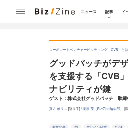
ニュース
記事
イ
コーポレートベンチャービルディング（CVB）と
グッドパッチがデ
を支援する「CVB
ナビリティが鍵
ゲスト：株式会社グッドパッチ 取締
實方 ボリス
[語り手] /
栗原 茂（Biz/Zine編集部）
[聞
事業開発
DX
デザイン経営
CVB