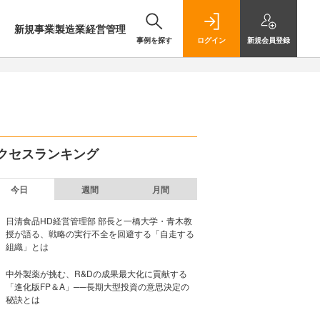
新規事業
製造業
経営管理
事例を探す
ログイン
新規
会員登録
クセスランキング
今日
週間
月間
日清食品HD経営管理部 部長と一橋大学・青木教
授が語る、戦略の実行不全を回避する「自走する
組織」とは
中外製薬が挑む、R&Dの成果最大化に貢献する
「進化版FP＆A」──長期大型投資の意思決定の
秘訣とは