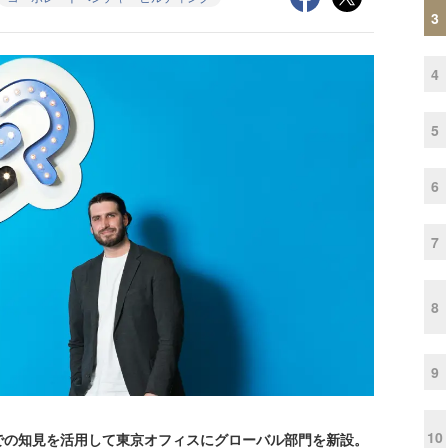
3
4
5
6
7
8
9
10
の知見を活用して東京オフィスにグローバル部門を新設。