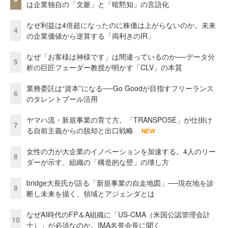
は企業独自の「文脈」と「暗黙知」の言語化
なぜ利益は4倍超になったのに株価は上がらないのか。未来
4
の企業価値から逆算する「両利きのIR」
なぜ「お客様は神様です」は間違っているのか──データ分
5
析の巨匠フェーダー教授が明かす「CLV」の本質
業務委託は“資本”になる──Go Goodが目指すフリーランス
6
のタレントプール活用
ヤマハ流・新規事業の育て方。「TRANSPOSE」が仕掛け
7
る自前主義からの脱却と出口戦略
NEW
女性の力が大企業のイノベーションを加速する。4人のリー
8
ダーが示す、組織の「構造的な壁」の壊し方
bridge大長氏が語る「新規事業の自走地図」──現在地を診
9
断し未来を描く、領域とアジェンダとは
なぜAI時代のFP＆A組織に「US-CMA（米国公認管理会計
10
士）」が必須なのか。IMA名誉会長に聞く