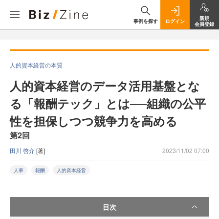
新規
事例を探す
ログイン
会員登録
人的資本経営の本質
人的資本経営のデータ活用基盤とな
る「報酬テック」とは──組織の公平
性を担保しつつ競争力を高める
第2回
田川 啓介
[著]
2023/11/02 07:00
人事
報酬
人的資本経営
目次