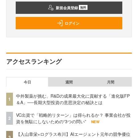
新規会員登録
無料
ログイン
アクセスランキング
今日
週間
月間
中外製薬が挑む、R&Dの成果最大化に貢献する「進化版FP
1
＆A」──長期大型投資の意思決定の秘訣とは
VC出資で「戦略的リターン」は得られるか？ 事業会社が投
2
資を無駄にしないための“3つの問い”
NEW
【入山章栄×ログラス布川】AIエージェント元年の競争優位
3