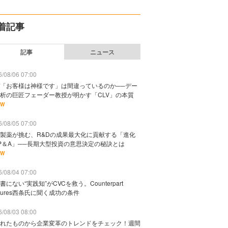
着記事
記事
ニュース
/08/06 07:00
「お客様は神様です」は間違っているのか──デー
析の巨匠フェーダー教授が明かす「CLV」の本質
EW
/08/05 07:00
製薬が挑む、R&Dの成果最大化に貢献する「進化
P＆A」──長期大型投資の意思決定の秘訣とは
EW
/08/04 07:00
書にない“実践知”がCVCを救う。Counterpart
ntures西条氏に聞く成功の条件
/08/03 08:00
れたものから企業変革のトレンドをチェック！週間