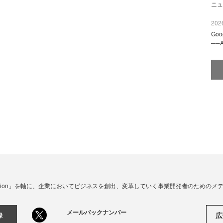
ニュ
2026
Go
──
☓ Innovation」を軸に、企業においてビジネスを創出、変革していく事業開発者のための
メールバックナンバー
広
録