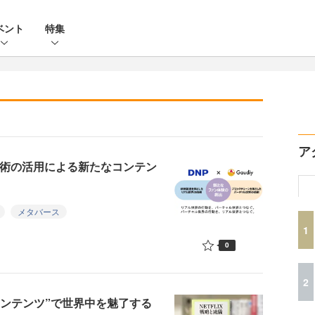
ベント
特集
ア
技術の活用による新たなコンテン
メタバース
1
0
2
ルコンテンツ”で世界中を魅了する