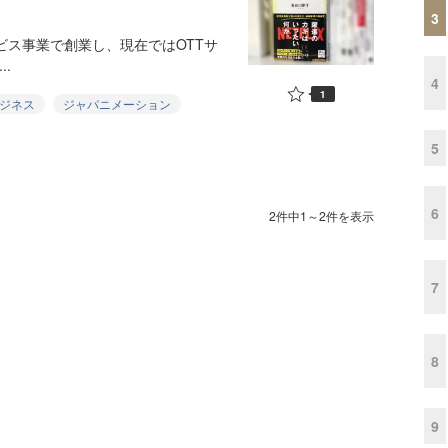
3
ビス事業で創業し、現在ではOTTサ
..
4
1
ジネス
ジャパニメーション
5
6
2件中1～2件を表示
7
8
9