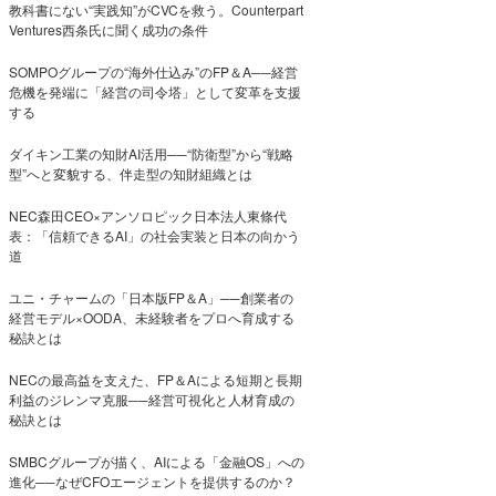
教科書にない“実践知”がCVCを救う。Counterpart
Ventures西条氏に聞く成功の条件
SOMPOグループの“海外仕込み”のFP＆A──経営
危機を発端に「経営の司令塔」として変革を支援
する
ダイキン工業の知財AI活用──“防衛型”から“戦略
型”へと変貌する、伴走型の知財組織とは
NEC森田CEO×アンソロピック日本法人東條代
表：「信頼できるAI」の社会実装と日本の向かう
道
ユニ・チャームの「日本版FP＆A」──創業者の
経営モデル×OODA、未経験者をプロへ育成する
秘訣とは
NECの最高益を支えた、FP＆Aによる短期と長期
利益のジレンマ克服──経営可視化と人材育成の
秘訣とは
SMBCグループが描く、AIによる「金融OS」への
進化──なぜCFOエージェントを提供するのか？