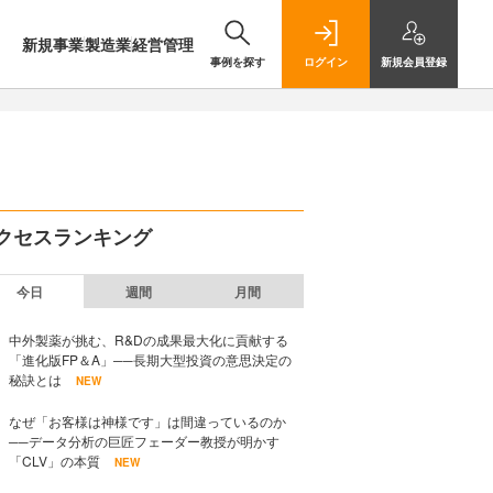
新規事業
製造業
経営管理
事例を探す
ログイン
新規
会員登録
クセスランキング
今日
週間
月間
中外製薬が挑む、R&Dの成果最大化に貢献する
「進化版FP＆A」──長期大型投資の意思決定の
秘訣とは
NEW
なぜ「お客様は神様です」は間違っているのか
──データ分析の巨匠フェーダー教授が明かす
「CLV」の本質
NEW