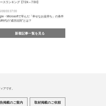
ースランキング【7/24～7/30】
/08/03 07:00
ogle・Microsoftで学んだ「幸せなお金持ち」の条件
AI時代の“成功法則”とは？
新着記事一覧を見る
メディアです。
告掲載のご案内
取材掲載のご依頼