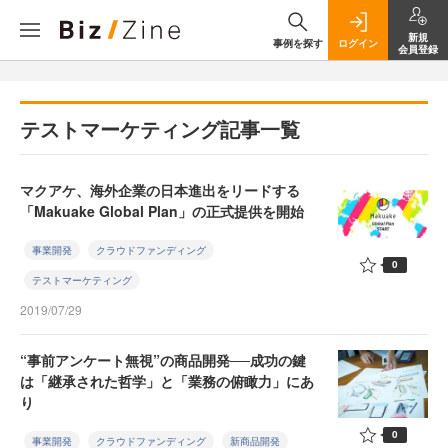
新規
事例を探す
ログイン
会員登録
テストマーケティング記事一覧
マクアケ、海外企業の日本進出をリードする
「Makuake Global Plan」の正式提供を開始
事業開発
クラウドファンディング
0
テストマーケティング
2019/07/29
“事前アンケート無視”の商品開発──成功の鍵
は「継承された哲学」と「業務の俯瞰力」にあ
り
0
事業開発
クラウドファンディング
新商品開発