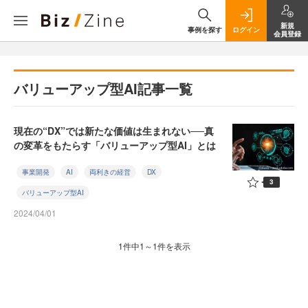
新規
事例を探す
ログイン
会員登録
バリューアップ型AI記事一覧
現在の“DX”では新たな価値は生まれない──真
の変革をもたらす「バリューアップ型AI」とは
事業開発
AI
両利きの経営
DX
3
バリューアップ型AI
2024/04/01
1件中1～1件を表示