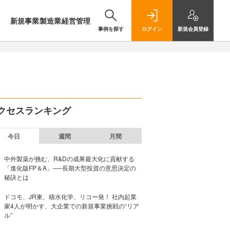
新規事業
製造業
経営管理
事例を探す
ログイン
新規
会員登録
クセスランキング
今日
週間
月間
中外製薬が挑む、R&Dの成果最大化に貢献する
「進化版FP＆A」──長期大型投資の意思決定の
秘訣とは
ドコモ、JR東、積水化学、リコー発！ 社内起業
家4人が明かす、大企業での新規事業挑戦の“リア
ル”