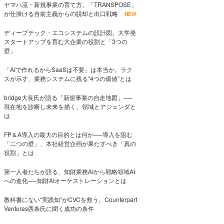
ヤマハ流・新規事業の育て方。「TRANSPOSE」
が仕掛ける自前主義からの脱却と出口戦略
NEW
ディープテック・エコシステムの設計図。大学発
スタートアップを育む大企業の役割と「3つの
壁」
「AIで作れるからSaaSは不要」は本当か。ラク
スが示す、業務システムに残る“4つの価値”とは
bridge大長氏が語る「新規事業の自走地図」──
現在地を診断し未来を描く、領域とアジェンダと
は
FP＆A導入の最大の目的とは何か──導入を阻む
「二つの壁」、本社経営企画が果たすべき「真の
役割」とは
第一人者たちが語る、知財業務AIから戦略領域AI
への進化──知財AIオーケストレーションとは
教科書にない“実践知”がCVCを救う。Counterpart
Ventures西条氏に聞く成功の条件