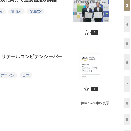
3
立
東海村
業務DX
4
0
5
 リテールコンピテンシーパー
6
アマゾン
日立
7
0
8
3件中1～3件を表示
9