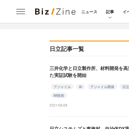
ニュース
記事
イ
日立記事一覧
三井化学と日立製作所、材料開発を高
た実証試験を開始
アジャイル
AI
アジャイル開発
日
MI技術
2021/06/28
日立システムズと東海村、自治体DX