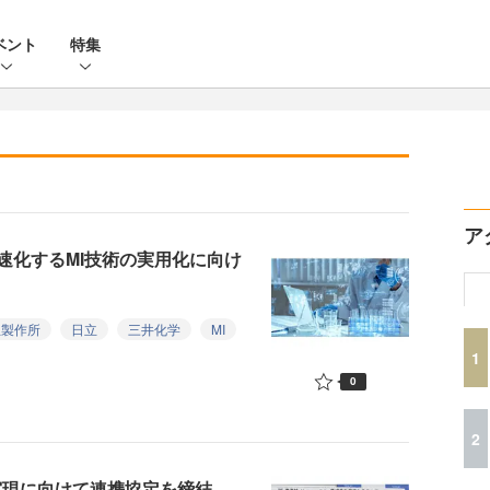
ベント
特集
ア
速化するMI技術の実用化に向け
立製作所
日立
三井化学
MI
1
0
2
実現に向けて連携協定を締結