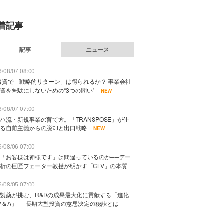
着記事
記事
ニュース
/08/07 08:00
出資で「戦略的リターン」は得られるか？ 事業会社
資を無駄にしないための“3つの問い”
NEW
/08/07 07:00
ハ流・新規事業の育て方。「TRANSPOSE」が仕
る自前主義からの脱却と出口戦略
NEW
/08/06 07:00
「お客様は神様です」は間違っているのか──デー
析の巨匠フェーダー教授が明かす「CLV」の本質
/08/05 07:00
製薬が挑む、R&Dの成果最大化に貢献する「進化
P＆A」──長期大型投資の意思決定の秘訣とは