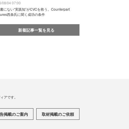
/08/04 07:00
書にない“実践知”がCVCを救う。Counterpart
ntures西条氏に聞く成功の条件
新着記事一覧を見る
メディアです。
告掲載のご案内
取材掲載のご依頼