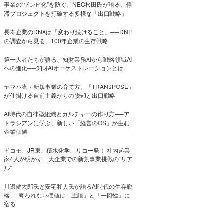
事業の“ゾンビ化”を防ぐ。NEC松田氏が語る、停
滞プロジェクトを打破する多様な「出口戦略」
長寿企業のDNAは「変わり続けること」──DNP
の調査から見る、100年企業の生存戦略
第一人者たちが語る、知財業務AIから戦略領域AI
への進化──知財AIオーケストレーションとは
ヤマハ流・新規事業の育て方。「TRANSPOSE」
が仕掛ける自前主義からの脱却と出口戦略
AI時代の自律型組織とカルチャーの作り方──ア
トラシアンに学ぶ、新しい「経営のOS」が生む
企業価値
ドコモ、JR東、積水化学、リコー発！ 社内起業
家4人が明かす、大企業での新規事業挑戦の“リア
ル”
川邊健太郎氏と安宅和人氏が語るAI時代の生存戦
略──奪われない価値は「主語」と「一回性」に
宿る