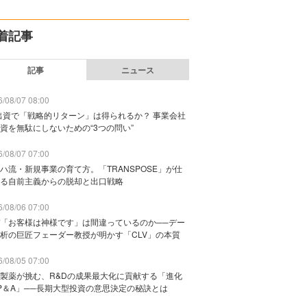
着記事
記事
ニュース
/08/07 08:00
出資で「戦略的リターン」は得られるか？ 事業会社
資を無駄にしないための“3つの問い”
/08/07 07:00
ハ流・新規事業の育て方。「TRANSPOSE」が仕
る自前主義からの脱却と出口戦略
/08/06 07:00
「お客様は神様です」は間違っているのか──デー
析の巨匠フェーダー教授が明かす「CLV」の本質
/08/05 07:00
製薬が挑む、R&Dの成果最大化に貢献する「進化
P＆A」──長期大型投資の意思決定の秘訣とは