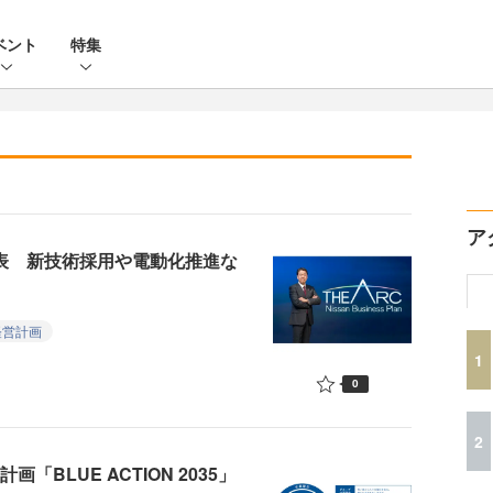
ベント
特集
ア
発表 新技術採用や電動化推進な
経営計画
1
0
2
「BLUE ACTION 2035」